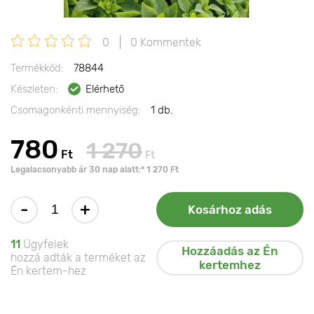
0
0 Kommentek
Termékkód:
78844
Készleten:
Elérhető
Csomagonkénti mennyiség:
1 db.
780
1 270
Ft
Ft
Legalacsonyabb ár 30 nap alatt:* 1 270 Ft
-
+
Kosárhoz adás
11
Ügyfelek
Hozzáadás az Én
hozzá adták a terméket az
kertemhez
Én kertem-hez