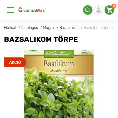
0
Főoldal
Katalógus
Magok
Bazsalikom
Bazsalikom törpe
BAZSALIKOM TÖRPE
AKCIÓ