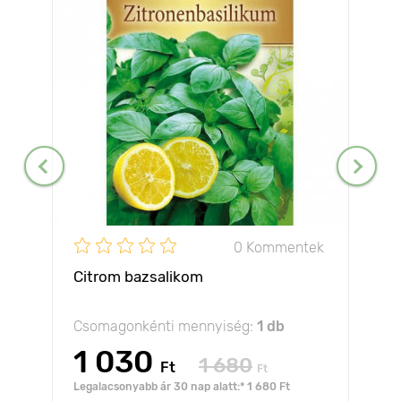
0 Kommentek
Citrom bazsalikom
Csomagonkénti mennyiség:
1 db
1 030
1 680
Ft
Ft
Legalacsonyabb ár 30 nap alatt:* 1 680 Ft