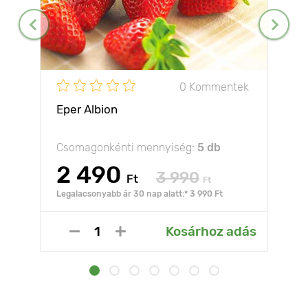
0 Kommentek
Eper Albion
Csomagonkénti mennyiség:
5 db
2 490
3 990
Ft
Ft
Legalacsonyabb ár 30 nap alatt:* 3 990 Ft
Kosárhoz adás