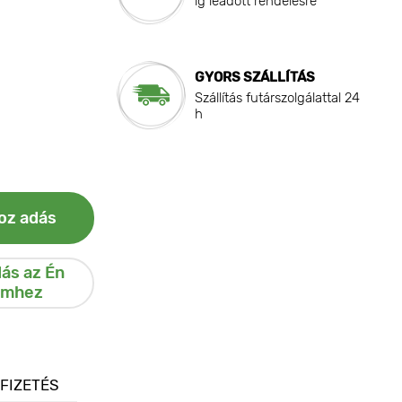
ig leadott rendelésre
GYORS SZÁLLÍTÁS
Szállítás futárszolgálattal 24
h
oz adás
ás az Én
emhez
 FIZETÉS