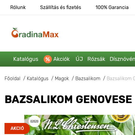
Rólunk
Szállítás és fizetés
100% Garancia
Katalógus
Akciók
ÚJ
Rózsák
Dísznövé
Főoldal
Katalógus
Magok
Bazsalikom
Bazsalikom 
BAZSALIKOM GENOVESE
AKCIÓ