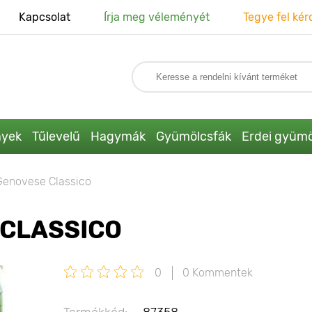
Kapcsolat
Írja meg véleményét
Tegye fel kér
nyek
Tűlevelű
Hagymák
Gyümölcsfák
Erdei gyümö
Genovese Classico
 CLASSICO
0
0 Kommentek