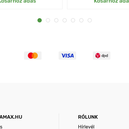
Kosárhoz adás
Kosárhoz adá
AMAX.HU
RÓLUNK
s
Hírlevél