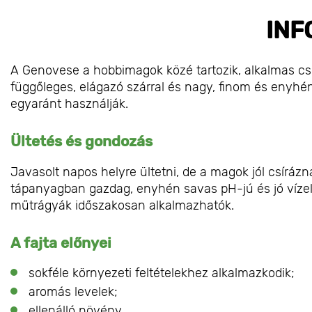
INF
A Genovese a hobbimagok közé tartozik, alkalmas cse
függőleges, elágazó szárral és nagy, finom és enyhé
egyaránt használják.
Ültetés és gondozás
Javasolt napos helyre ültetni, de a magok jól csírázn
tápanyagban gazdag, enyhén savas pH-jú és jó vízelv
műtrágyák időszakosan alkalmazhatók.
A fajta előnyei
sokféle környezeti feltételekhez alkalmazkodik;
aromás levelek;
ellenálló növény.