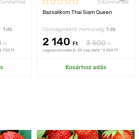
 Kommentek
0 Kommentek
Bazsalikom Thai Siam Queen
g:
1 db
Csomagonkénti mennyiség:
1 db
2 140
0
3 500
Ft
Ft
Ft
2 730 Ft
Legalacsonyabb ár 30 nap alatt:* 3 500 Ft
s
Kosárhoz adás