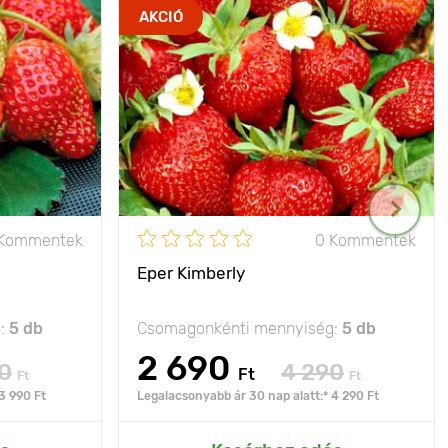
AKCIÓ
 Kommentek
0 Kommentek
Eper Kimberly
g:
5 db
Csomagonkénti mennyiség:
5 db
2 690
0
4 290
Ft
Ft
Ft
3 990 Ft
Legalacsonyabb ár 30 nap alatt:* 4 290 Ft