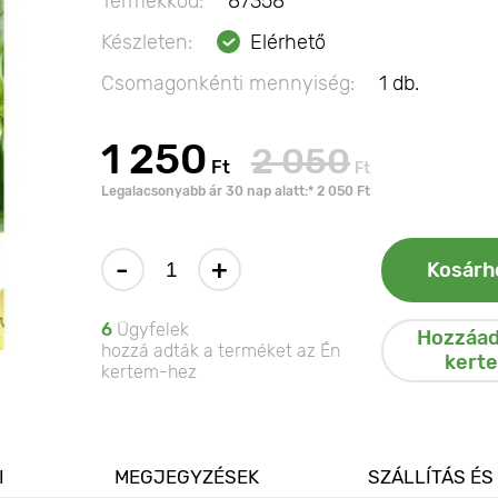
Termékkód:
87358
Készleten:
Elérhető
Csomagonkénti mennyiség:
1 db.
1 250
2 050
Ft
Ft
Legalacsonyabb ár 30 nap alatt:* 2 050 Ft
-
+
Kosárh
6
Ügyfelek
Hozzáad
hozzá adták a terméket az Én
kert
kertem-hez
I
MEGJEGYZÉSEK
SZÁLLÍTÁS ÉS