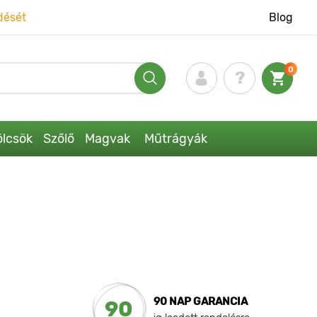
dését
Blog
0
lcsök
Szőlő
Magvak
Műtrágyák
90 NAP GARANCIA
90