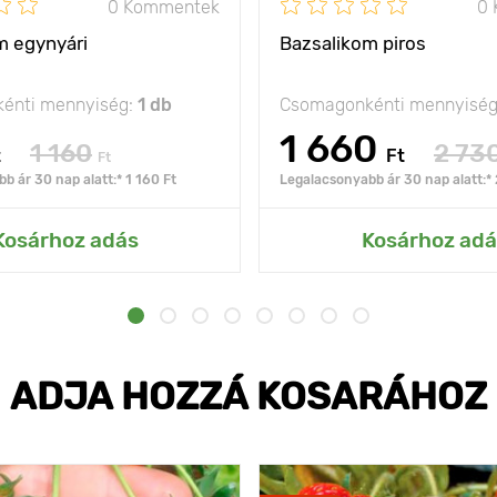
0 Kommentek
0
m egynyári
Bazsalikom piros
énti mennyiség:
1 db
Csomagonkénti mennyisé
1 660
1 160
2 73
t
Ft
Ft
b ár 30 nap alatt:* 1 160 Ft
Legalacsonyabb ár 30 nap alatt:* 
Kosárhoz adás
Kosárhoz adá
ADJA HOZZÁ KOSARÁHOZ