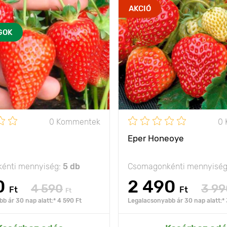
AKCIÓ
GOK
0 Kommentek
0
Eper Honeoye
énti mennyiség:
5 db
Csomagonkénti mennyisé
0
2 490
4 590
3 99
Ft
Ft
Ft
b ár 30 nap alatt:* 4 590 Ft
Legalacsonyabb ár 30 nap alatt:* 