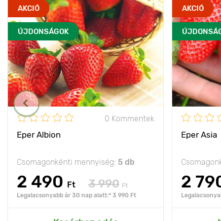
AKCIÓ
AKCIÓ
ÚJDONSÁGOK
ÚJDONSÁ
0 Kommentek
Eper Albion
Eper Asia
Csomagonkénti mennyiség:
5 db
Csomagonk
2 490
2 79
3 990
Ft
Ft
Legalacsonyabb ár 30 nap alatt:* 3 990 Ft
Legalacsonyab