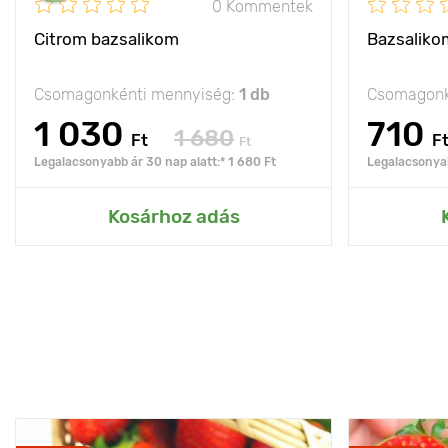
0 Kommentek
Citrom bazsalikom
Bazsaliko
Csomagonkénti mennyiség:
1 db
Csomagonk
1 030
710
1 680
Ft
F
Ft
Legalacsonyabb ár 30 nap alatt:* 1 680 Ft
Legalacsonyab
Kosárhoz adás