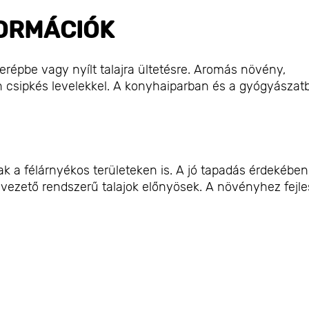
ORMÁCIÓK
répbe vagy nyílt talajra ültetésre. Aromás növény,
n csipkés levelekkel. A konyhaiparban és a gyógyászat
ak a félárnyékos területeken is. A jó tapadás érdekében
ezető rendszerű talajok előnyösek. A növényhez fejle