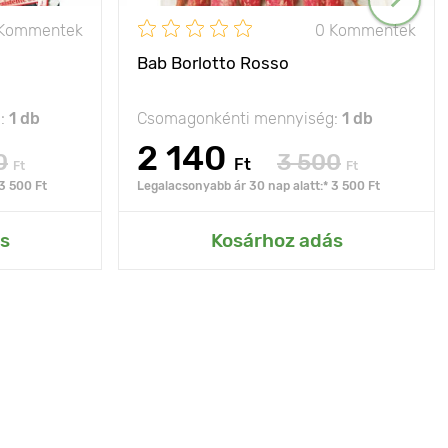
 Kommentek
0 Kommentek
Bab Borlotto Rosso
g:
1 db
Csomagonkénti mennyiség:
1 db
2 140
0
3 500
Ft
Ft
Ft
3 500 Ft
Legalacsonyabb ár 30 nap alatt:* 3 500 Ft
s
Kosárhoz adás