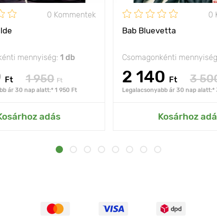
0 Kommentek
0
ilde
Bab Bluevetta
énti mennyiség:
1 db
Csomagonkénti mennyisé
0
2 140
1 950
3 50
Ft
Ft
Ft
b ár 30 nap alatt:* 1 950 Ft
Legalacsonyabb ár 30 nap alatt:* 
Kosárhoz adás
Kosárhoz adá