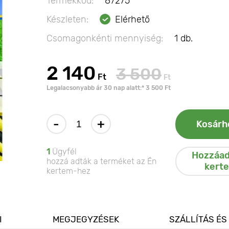
Termékkód:
87275
Készleten:
Elérhető
Csomagonkénti mennyiség:
1 db.
2 140
3 500
Ft
Ft
Legalacsonyabb ár 30 nap alatt:* 3 500 Ft
-
+
Kosárh
1
Ügyfél
Hozzáad
hozzá adták a terméket az Én
kert
kertem-hez
I
MEGJEGYZÉSEK
SZÁLLÍTÁS ÉS