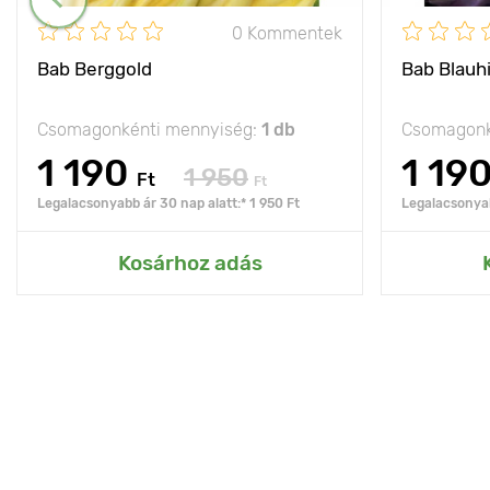
0 Kommentek
Bab Berggold
Bab Blauh
Csomagonkénti mennyiség:
1 db
Csomagonk
1 190
1 19
1 950
Ft
Ft
Legalacsonyabb ár 30 nap alatt:* 1 950 Ft
Legalacsonyab
Kosárhoz adás