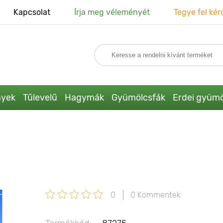
Kapcsolat
Írja meg véleményét
Tegye fel kér
nyek
Tűlevelű
Hagymák
Gyümölcsfák
Erdei gyümö
0
0 Kommentek