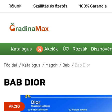
Rólunk
Szállítás és fizetés
100% Garancia
Katalógus
Akciók
ÚJ
Rózsák
Dísznövé
Főoldal
Katalógus
Magok
Bab
Bab Dior
BAB DIOR
AKCIÓ