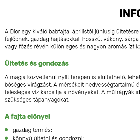
INF
A Dior egy kiváló babfajta, áprilistól júniusig ültet
fejlődnek, gazdag hajtásokkal, hosszú, vékony, sárga
vagy főzés révén különleges és nagyon aromás ízt k
Ültetés és gondozás
A magja közvetlenül nyílt terepen is elültethető, leh
bőséges virágzást. A mérsékelt nedvességtartalmú és 
felesleges víz károsítja a növényeket. A műtrágyák 
szükséges tápanyagokat.
A fajta előnyei
gazdag termés;
könnyű ültetni és gondozni;