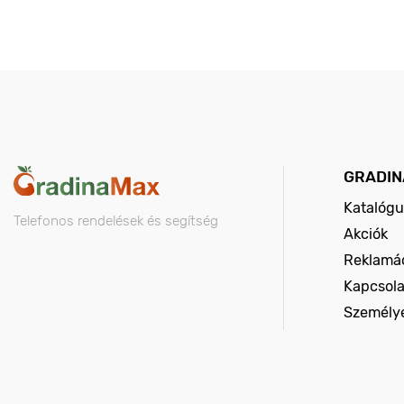
GRADIN
Katalógu
Telefonos rendelések és segítség
Akciók
Reklamác
Kapcsola
Személy