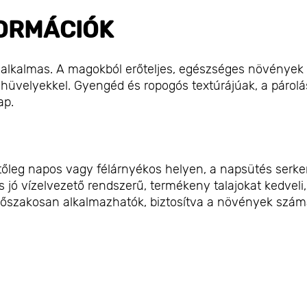
ORMÁCIÓK
ésre alkalmas. A magokból erőteljes, egészséges növények
 hüvelyekkel. Gyengéd és ropogós textúrájúak, a párolá
ap.
etőleg napos vagy félárnyékos helyen, a napsütés serke
jó vízelvezető rendszerű, termékeny talajokat kedveli,
időszakosan alkalmazhatók, biztosítva a növények szám