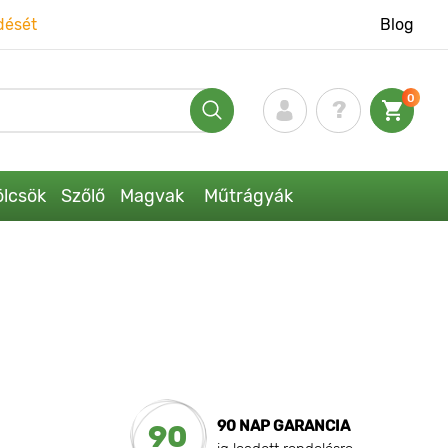
dését
Blog
0
lcsök
Szőlő
Magvak
Műtrágyák
90 NAP GARANCIA
90