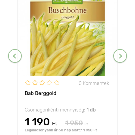
0 Kommentek
Bab Berggold
Csomagonkénti mennyiség:
1 db
1 190
1 950
Ft
Ft
Legalacsonyabb ár 30 nap alatt:* 1 950 Ft