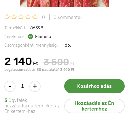
0
0 Kommentek
Termékkód:
86398
Készleten:
Elérhető
Csomagonkénti mennyiség:
1 db.
2 140
3 500
Ft
Ft
Legalacsonyabb ár 30 nap alatt:* 3 500 Ft
-
+
Kosárhoz adás
3
Ügyfelek
Hozzáadás az Én
hozzá adták a terméket az
kertemhez
Én kertem-hez