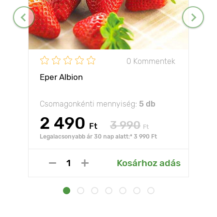
0 Kommentek
Eper Albion
Csomagonkénti mennyiség:
5 db
2 490
3 990
Ft
Ft
Legalacsonyabb ár 30 nap alatt:* 3 990 Ft
Kosárhoz adás