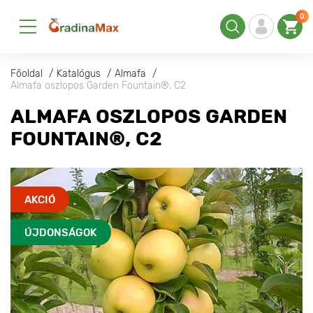
0
Főoldal
Katalógus
Almafa
Almafa oszlopos Garden Fountain®, C2
ALMAFA OSZLOPOS GARDEN
FOUNTAIN®, C2
AKCIÓ
ÚJDONSÁGOK