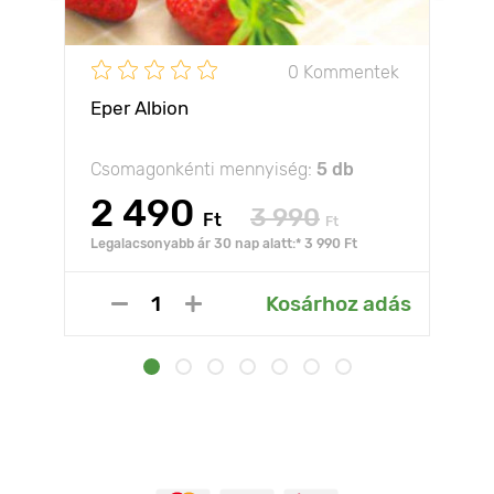
0 Kommentek
Eper Albion
Csomagonkénti mennyiség:
5 db
2 490
3 990
Ft
Ft
Legalacsonyabb ár 30 nap alatt:* 3 990 Ft
Kosárhoz adás