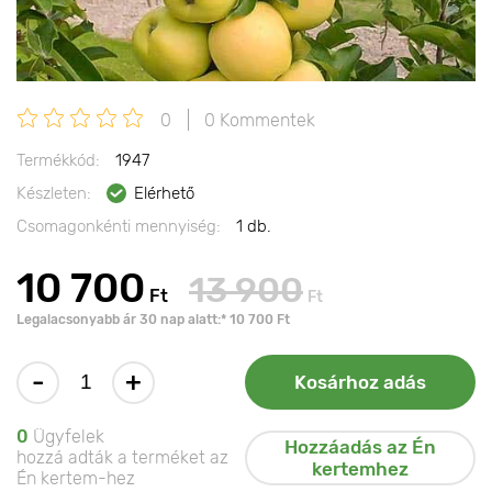
0
0 Kommentek
Termékkód:
1947
Készleten:
Elérhető
Csomagonkénti mennyiség:
1 db.
10 700
13 900
Ft
Ft
Legalacsonyabb ár 30 nap alatt:* 10 700 Ft
-
+
Kosárhoz adás
0
Ügyfelek
Hozzáadás az Én
hozzá adták a terméket az
kertemhez
Én kertem-hez