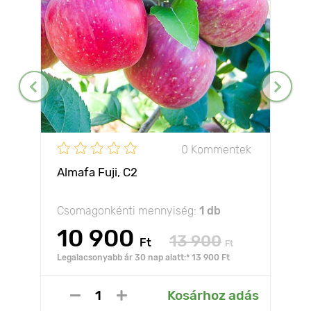
0 Kommentek
Almafa Fuji, С2
Csomagonkénti mennyiség:
1 db
10 900
13 900
Ft
Ft
Legalacsonyabb ár 30 nap alatt:* 13 900 Ft
Kosárhoz adás