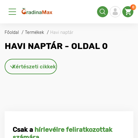
0
Főoldal
Termékek
Havi naptár
HAVI NAPTÁR - OLDAL 0
Kértészeti cikkek
Csak a
hírlevélre feliratkozottak
számára