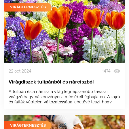
VIRÁGTERMESZTÉS
22 oct 2024
1474
Virágdíszek tulipánból és nárciszból
A tulipán és a nárcisz a világ legnépszerűbb tavaszi
virágzó hagymás növényei a mérsékelt éghajlaton. A fajok
és fajták végtelen változatossága lehetővé teszi, hogy
olyan virágkompozíciókat hozzunk létre, amelyek
szépségükben felülmúlhatatlanok.
VIRÁGTERMESZTÉS