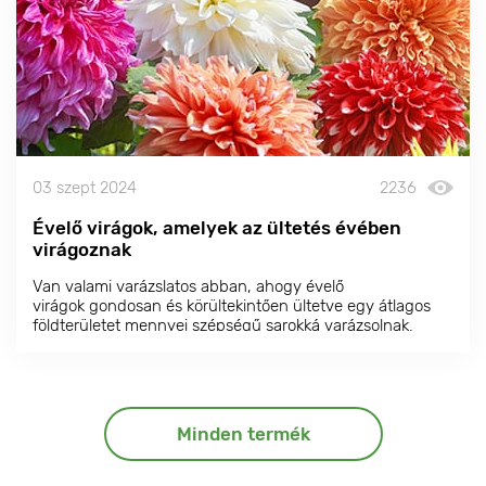
03 szept 2024
2236
Évelő virágok, amelyek az ültetés évében
virágoznak
Van valami varázslatos abban, ahogy évelő
virágok gondosan és körültekintően ültetve egy átlagos
földterületet mennyei szépségű sarokká varázsolnak.
Minden termék