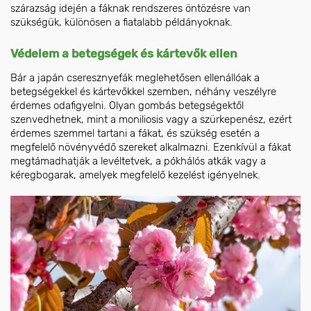
szárazság idején a fáknak rendszeres öntözésre van
szükségük, különösen a fiatalabb példányoknak.
Védelem a betegségek és kártevők ellen
Bár a japán cseresznyefák meglehetősen ellenállóak a
betegségekkel és kártevőkkel szemben, néhány veszélyre
érdemes odafigyelni. Olyan gombás betegségektől
szenvedhetnek, mint a moniliosis vagy a szürkepenész, ezért
érdemes szemmel tartani a fákat, és szükség esetén a
megfelelő növényvédő szereket alkalmazni. Ezenkívül a fákat
megtámadhatják a levéltetvek, a pókhálós atkák vagy a
kéregbogarak, amelyek megfelelő kezelést igényelnek.