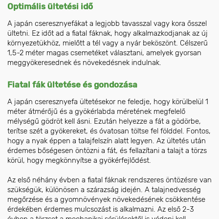
Optimális ültetési idő
A japán cseresznyefákat a legjobb tavasszal vagy kora ősszel
ültetni. Ez időt ad a fiatal fáknak, hogy alkalmazkodjanak az új
környezetükhöz, mielőtt a tél vagy a nyár beköszönt. Célszerű
1,5-2 méter magas csemetéket választani, amelyek gyorsan
meggyökeresednek és növekedésnek indulnak.
Fiatal fák ültetése és gondozása
A japán cseresznyefa ültetésekor ne feledje, hogy körülbelül 1
méter átmérőjű és a gyökérlabda méretének megfelelő
mélységű gödröt kell ásni. Ezután helyezze a fát a gödörbe,
terítse szét a gyökereket, és óvatosan töltse fel földdel. Fontos,
hogy a nyak éppen a talajfelszín alatt legyen. Az ültetés után
érdemes bőségesen öntözni a fát, és fellazítani a talajt a törzs
körül, hogy megkönnyítse a gyökérfejlődést.
Az első néhány évben a fiatal fáknak rendszeres öntözésre van
szükségük, különösen a szárazság idején. A talajnedvesség
megőrzése és a gyomnövények növekedésének csökkentése
érdekében érdemes mulcsozást is alkalmazni. Az első 2-3
évben a törzset a mechanikai sérülésektől is védeni kell.