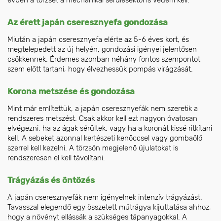
Az érett japán cseresznyefa gondozása
Miután a japán cseresznyefa elérte az 5-6 éves kort, és
megtelepedett az új helyén, gondozási igényei jelentősen
csökkennek. Érdemes azonban néhány fontos szempontot
szem előtt tartani, hogy élvezhessük pompás virágzását.
Korona metszése és gondozása
Mint már említettük, a japán cseresznyefák nem szeretik a
rendszeres metszést. Csak akkor kell ezt nagyon óvatosan
elvégezni, ha az ágak sérültek, vagy ha a koronát kissé ritkítani
kell. A sebeket azonnal kertészeti kenőccsel vagy gombaölő
szerrel kell kezelni. A törzsön megjelenő újulatokat is
rendszeresen el kell távolítani.
Trágyázás és öntözés
A japán cseresznyefák nem igényelnek intenzív trágyázást.
Tavasszal elegendő egy összetett műtrágya kijuttatása ahhoz,
hogy a növényt ellássák a szükséges tápanyagokkal. A