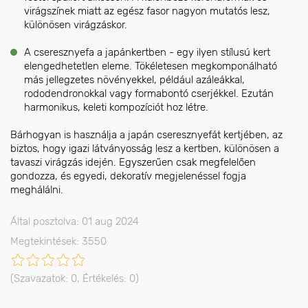
virágszínek miatt az egész fasor nagyon mutatós lesz,
különösen virágzáskor.
A cseresznyefa a japánkertben - egy ilyen stílusú kert
elengedhetetlen eleme. Tökéletesen megkomponálható
más jellegzetes növényekkel, például azáleákkal,
rododendronokkal vagy formabontó cserjékkel. Ezután
harmonikus, keleti kompozíciót hoz létre.
Bárhogyan is használja a japán cseresznyefát kertjében, az
biztos, hogy igazi látványosság lesz a kertben, különösen a
tavaszi virágzás idején. Egyszerűen csak megfelelően
gondozza, és egyedi, dekoratív megjelenéssel fogja
meghálálni.
Által posztolva: 01 aug 2024
Megtekintések: 3550
(Szavazatok:
0
, Értékelés:
0
)