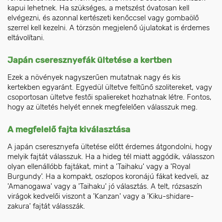
kapui lehetnek. Ha szükséges, a metszést óvatosan kell
elvégezni, és azonnal kertészeti kenőccsel vagy gombaölő
szerrel kell kezelni. A törzsön megjelenő újulatokat is érdemes
eltávolítani.
Japán cseresznyefák ültetése a kertben
Ezek a növények nagyszerűen mutatnak nagy és kis
kertekben egyaránt. Egyedül ültetve feltűnő szolitereket, vagy
csoportosan ültetve festői spaliereket hozhatnak létre. Fontos,
hogy az ültetés helyét ennek megfelelően válasszuk meg.
A megfelelő fajta kiválasztása
A japán cseresznyefa ültetése előtt érdemes átgondolni, hogy
melyik fajtát válasszuk. Ha a hideg tél miatt aggódik, válasszon
olyan ellenállóbb fajtákat, mint a 'Taihaku' vagy a 'Royal
Burgundy'. Ha a kompakt, oszlopos koronájú fákat kedveli, az
'Amanogawa' vagy a 'Taihaku' jó választás. A telt, rózsaszín
virágok kedvelői viszont a 'Kanzan' vagy a 'Kiku-shidare-
zakura' fajtát válasszák.