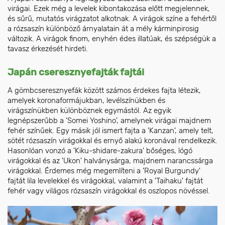
virágai. Ezek még a levelek kibontakozása előtt megjelennek,
és sűrű, mutatós virágzatot alkotnak. A virágok színe a fehértől
a rózsaszín különböző árnyalatain át a mély kárminpirosig
változik. A virágok finom, enyhén édes illatúak, és szépségük a
tavasz érkezését hirdeti.
Japán cseresznyefajták fajtái
A gömbcseresznyefák között számos érdekes fajta létezik,
amelyek koronaformájukban, levélszínükben és
virágszínükben különböznek egymástól. Az egyik
legnépszerűbb a 'Somei Yoshino', amelynek virágai majdnem
fehér színűek. Egy másik jól ismert fajta a 'Kanzan', amely telt,
sötét rózsaszín virágokkal és ernyő alakú koronával rendelkezik.
Hasonlóan vonzó a 'Kiku-shidare-zakura' bőséges, lógó
virágokkal és az 'Ukon' halványsárga, majdnem narancssárga
virágokkal. Érdemes még megemlíteni a 'Royal Burgundy'
fajtát lila levelekkel és virágokkal, valamint a 'Taihaku' fajtát
fehér vagy világos rózsaszín virágokkal és oszlopos növéssel.