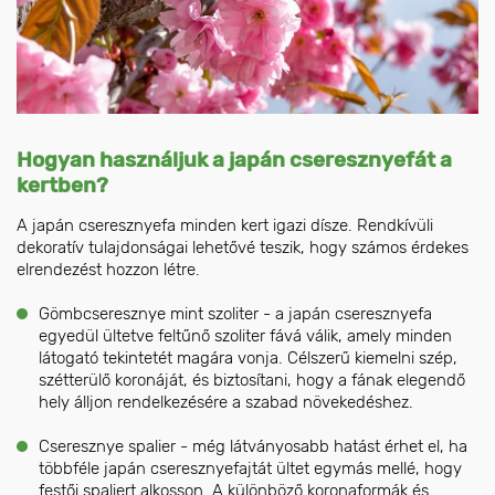
Hogyan használjuk a japán cseresznyefát a
kertben?
A japán cseresznyefa minden kert igazi dísze. Rendkívüli
dekoratív tulajdonságai lehetővé teszik, hogy számos érdekes
elrendezést hozzon létre.
Gömbcseresznye mint szoliter - a japán cseresznyefa
egyedül ültetve feltűnő szoliter fává válik, amely minden
látogató tekintetét magára vonja. Célszerű kiemelni szép,
szétterülő koronáját, és biztosítani, hogy a fának elegendő
hely álljon rendelkezésére a szabad növekedéshez.
Cseresznye spalier - még látványosabb hatást érhet el, ha
többféle japán cseresznyefajtát ültet egymás mellé, hogy
festői spaliert alkosson. A különböző koronaformák és