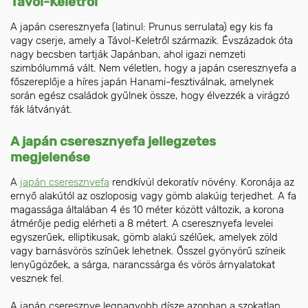
Távol-Keletről
A japán cseresznyefa (latinul: Prunus serrulata) egy kis fa
vagy cserje, amely a Távol-Keletről származik. Évszázadok óta
nagy becsben tartják Japánban, ahol igazi nemzeti
szimbólummá vált. Nem véletlen, hogy a japán cseresznyefa a
főszereplője a híres japán Hanami-fesztiválnak, amelynek
során egész családok gyűlnek össze, hogy élvezzék a virágzó
fák látványát.
A japán cseresznyefa jellegzetes
megjelenése
A
japán cseresznyefa
rendkívül dekoratív növény. Koronája az
ernyő alakútól az oszloposig vagy gömb alakúig terjedhet. A fa
magassága általában 4 és 10 méter között változik, a korona
átmérője pedig elérheti a 8 métert. A cseresznyefa levelei
egyszerűek, elliptikusak, gömb alakú szélűek, amelyek zöld
vagy barnásvörös színűek lehetnek. Ősszel gyönyörű színeik
lenyűgözőek, a sárga, narancssárga és vörös árnyalatokat
vesznek fel.
A japán cseresznye legnagyobb dísze azonban a szokatlan