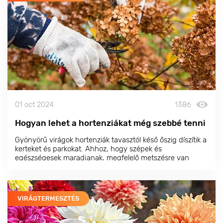
01 oct 2024
1386
Hogyan lehet a hortenziákat még szebbé tenni
Gyönyörű virágok hortenziák tavasztól késő őszig díszítik a
kerteket és parkokat. Ahhoz, hogy szépek és
egészségesek maradjanak, megfelelő metszésre van
szükségük.
VIRÁGTERMESZTÉS