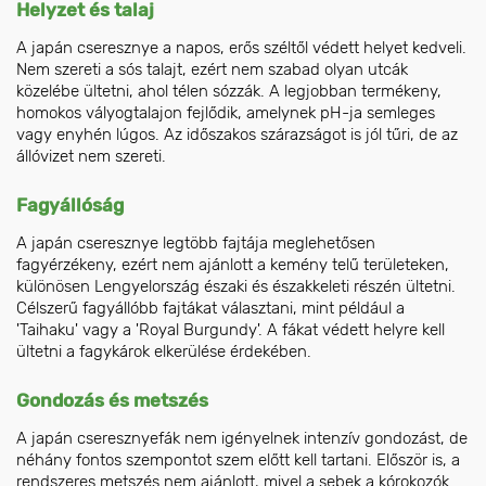
Helyzet és talaj
A japán cseresznye a napos, erős széltől védett helyet kedveli.
Nem szereti a sós talajt, ezért nem szabad olyan utcák
közelébe ültetni, ahol télen sózzák. A legjobban termékeny,
homokos vályogtalajon fejlődik, amelynek pH-ja semleges
vagy enyhén lúgos. Az időszakos szárazságot is jól tűri, de az
állóvizet nem szereti.
Fagyállóság
A japán cseresznye legtöbb fajtája meglehetősen
fagyérzékeny, ezért nem ajánlott a kemény telű területeken,
különösen Lengyelország északi és északkeleti részén ültetni.
Célszerű fagyállóbb fajtákat választani, mint például a
'Taihaku' vagy a 'Royal Burgundy'. A fákat védett helyre kell
ültetni a fagykárok elkerülése érdekében.
Gondozás és metszés
A japán cseresznyefák nem igényelnek intenzív gondozást, de
néhány fontos szempontot szem előtt kell tartani. Először is, a
rendszeres metszés nem ajánlott, mivel a sebek a kórokozók