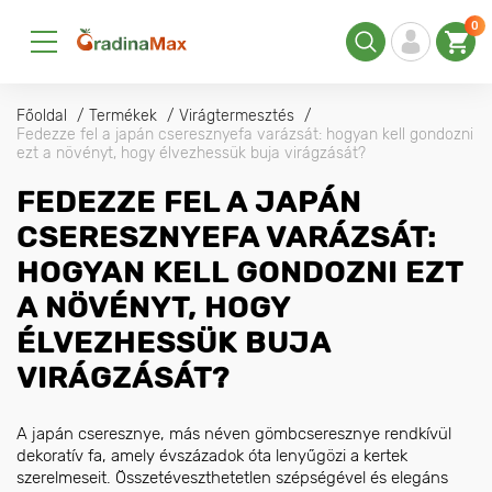
0
Főoldal
Termékek
Virágtermesztés
Fedezze fel a japán cseresznyefa varázsát: hogyan kell gondozni
ezt a növényt, hogy élvezhessük buja virágzását?
FEDEZZE FEL A JAPÁN
CSERESZNYEFA VARÁZSÁT:
HOGYAN KELL GONDOZNI EZT
A NÖVÉNYT, HOGY
ÉLVEZHESSÜK BUJA
VIRÁGZÁSÁT?
A japán cseresznye, más néven gömbcseresznye rendkívül
dekoratív fa, amely évszázadok óta lenyűgözi a kertek
szerelmeseit. Összetéveszthetetlen szépségével és elegáns