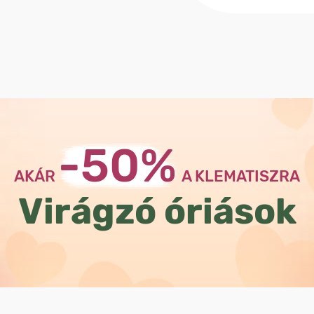
-50%
AKÁR
A KLEMATISZRA
Virágzó óriások