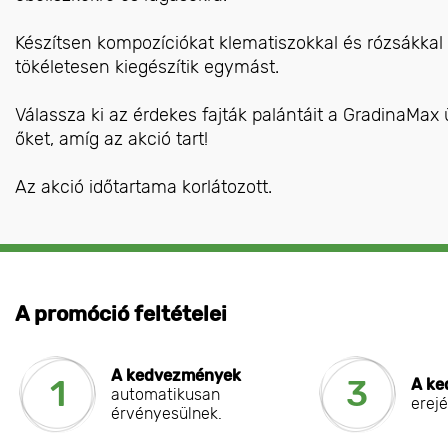
Készítsen kompozíciókat klematiszokkal és rózsákkal 
tökéletesen kiegészítik egymást.
Válassza ki az érdekes fajták palántáit a GradinaMax
őket, amíg az akció tart!
Az akció időtartama korlátozott.
A promóció feltételei
A kedvezmények
1
3
A ke
automatikusan
erejé
érvényesülnek.