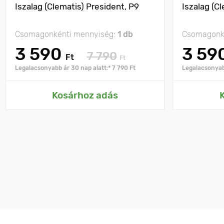
Iszalag (Clematis) President, P9
Iszalag (Cl
Csomagonkénti mennyiség:
1 db
Csomagonk
3 590
3 59
7 790
Ft
Ft
Legalacsonyabb ár 30 nap alatt:* 7 790 Ft
Legalacsonyabb
Kosárhoz adás