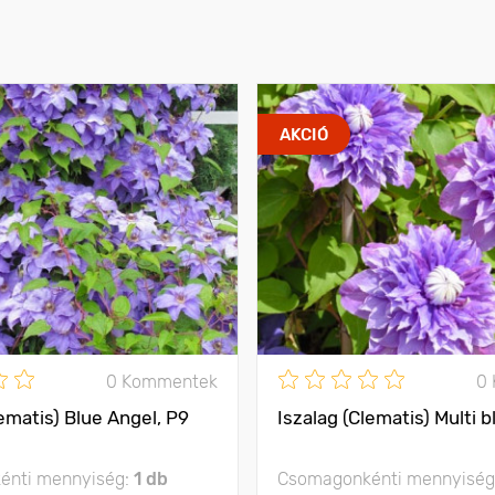
AKCIÓ
0 Kommentek
0
lematis) Blue Angel, P9
Iszalag (Clematis) Multi b
énti mennyiség:
1 db
Csomagonkénti mennyiség