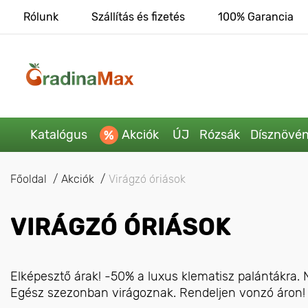
Rólunk
Szállítás és fizetés
100% Garancia
Katalógus
Akciók
ÚJ
Rózsák
Dísznövé
Főoldal
Akciók
Virágzó óriások
VIRÁGZÓ ÓRIÁSOK
Elképesztő árak! -50% a luxus klematisz palántákra. N
Egész szezonban virágoznak. Rendeljen vonzó áron!