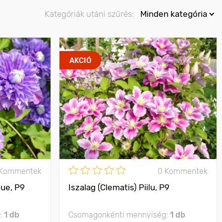
Kategóriák utáni szűrés:
Minden kategória
AKCIÓ
 Kommentek
0 Kommentek
lue, P9
Iszalag (Clematis) Piilu, P9
:
1 db
Csomagonkénti mennyiség:
1 db