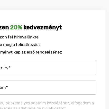
zen
20%
kedvezményt
zon fel hírlevelünkre
e meg a feliratkozást
ményt kap az első rendeléséhez
árulok személyes adataim kezeléséhez, elfogadom a
leket és az adatvédelmi nyilatkozatot