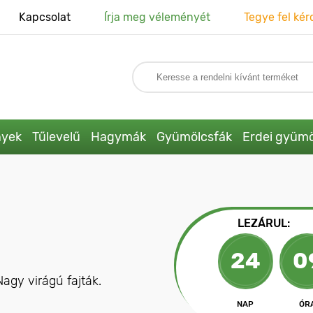
Kapcsolat
Írja meg véleményét
Tegye fel kér
nyek
Tűlevelű
Hagymák
Gyümölcsfák
Erdei gyümö
LEZÁRUL:
24
0
agy virágú fajták.
NAP
ÓR