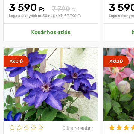
3 590
3 59
7 790
Ft
Ft
Legalacsonyabb ár 30 nap alatt:* 7 790 Ft
Legalacsonyabb
Kosárhoz adás
AKCIÓ
AKCIÓ
0 Kommentek