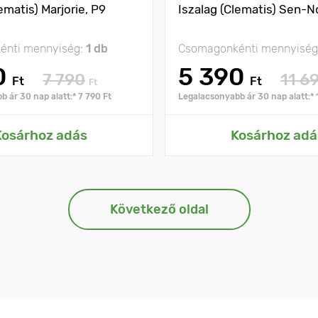
ematis) Marjorie, P9
Iszalag (Clematis) Sen-N
énti mennyiség:
1 db
Csomagonkénti mennyiség
0
5 390
7 790
11 6
Ft
Ft
Ft
 ár 30 nap alatt:* 7 790 Ft
Legalacsonyabb ár 30 nap alatt:* 
Kosárhoz adás
Kosárhoz adá
Következő oldal