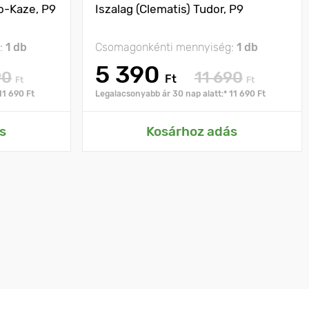
o-Kaze, P9
Iszalag (Clematis) Tudor, P9
:
1 db
Csomagonkénti mennyiség:
1 db
5 390
90
11 690
Ft
Ft
Ft
11 690 Ft
Legalacsonyabb ár 30 nap alatt:* 11 690 Ft
s
Kosárhoz adás