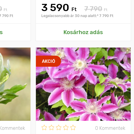
3 590
0
7 790
Ft
Ft
Ft
7 790 Ft
Legalacsonyabb ár 30 nap alatt:* 7 790 Ft
s
Kosárhoz adás
AKCIÓ
 Kommentek
0 Kommentek