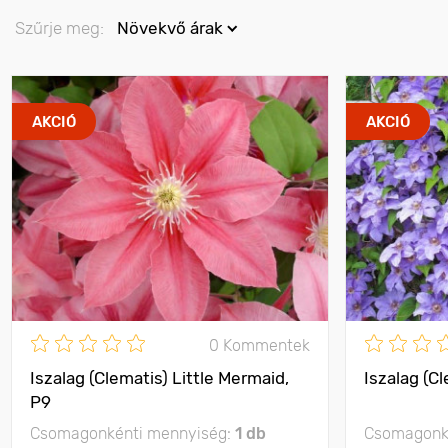
Szűrje meg:
Növekvő árak
AKCIÓ
AKCIÓ
0 Kommentek
Iszalag (Clematis) Little Mermaid,
Iszalag (C
P9
Csomagonkénti mennyiség:
1 db
Csomagonk