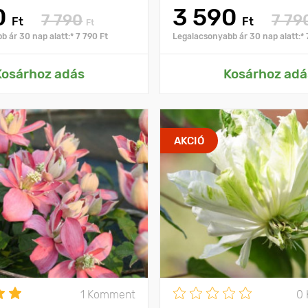
0
3 590
7 790
7 79
Ft
Ft
Ft
 ár 30 nap alatt:* 7 790 Ft
Legalacsonyabb ár 30 nap alatt:* 
Kosárhoz adás
Kosárhoz adá
AKCIÓ
1 Komment
0