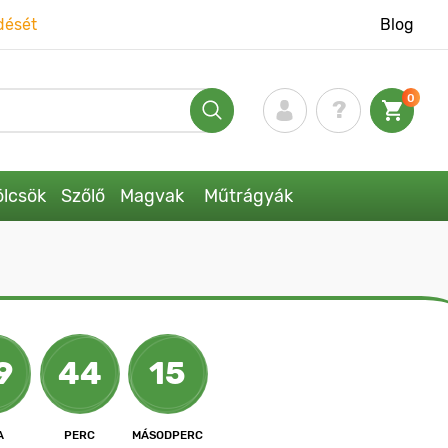
dését
Blog
0
lcsök
Szőlő
Magvak
Műtrágyák
9
44
13
A
PERC
MÁSODPERC