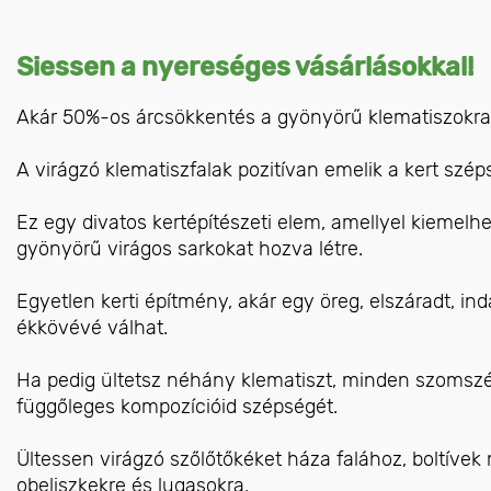
Siessen a nyereséges vásárlásokkal!
Akár 50%-os árcsökkentés a gyönyörű klematiszokra
A virágzó klematiszfalak pozitívan emelik a kert szép
Ez egy divatos kertépítészeti elem, amellyel kiemelheti
gyönyörű virágos sarkokat hozva létre.
Egyetlen kerti építmény, akár egy öreg, elszáradt, indá
ékkövévé válhat.
Ha pedig ültetsz néhány klematiszt, minden szomszé
függőleges kompozícióid szépségét.
Ültessen virágzó szőlőtőkéket háza falához, boltívek 
obeliszkekre és lugasokra.