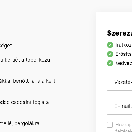
Szerez
Iratkoz
ségét.
Erősíts
 kertjét a többi közül,
Kedvez
kkal benőtt fa is a kert
dod csodálni fogja a
mellé, pergolákra,
Hozzáj
feltéte