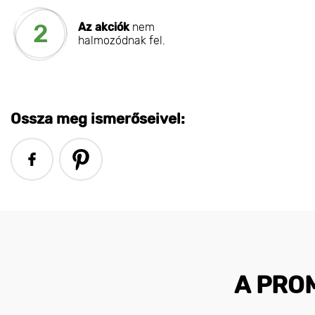
2
Az akciók
nem
halmozódnak fel.
Ossza meg ismerőseivel:
A PRO