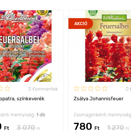
AKCIÓ
0 Kommentek
0
opatra, színkeverék
Zsálya Johannisfeuer
énti mennyiség:
1 db
Csomagonkénti mennyisé
0
780
3 070
1 270
Ft
Ft
Ft
Ft