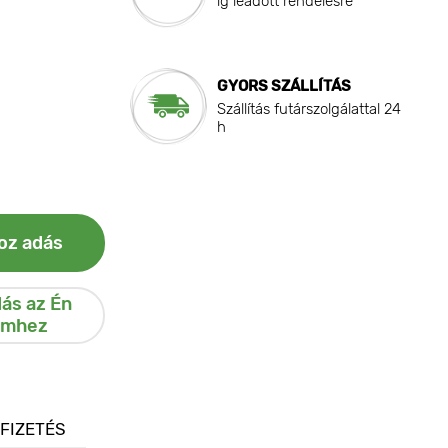
ig leadott rendelésre
GYORS SZÁLLÍTÁS
Szállítás futárszolgálattal 24
h
oz adás
ás az Én
emhez
 FIZETÉS