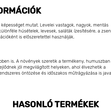
ORMÁCIÓK
ló képességet mutat. Levelei vastagok, nagyok, mentás
különféle húsételek, levesek, saláták ízesítésére, a zse
ációként is előszeretettel használják.
répben is. A növények szeretik a termékeny, humuszban
jlődnek jól megvilágított helyeken, ahol élvezhetik a
 rendszeres öntözése és időszakos műtrágyázása is java
HASONLÓ TERMÉKEK