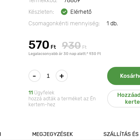
Termékkód:
78869
Készleten:
Elérhető
Csomagonkénti mennyiség:
1 db.
570
930
Ft
Ft
Legalacsonyabb ár 30 nap alatt:* 930 Ft
-
+
Kosárh
11
Ügyfelek
Hozzáad
hozzá adták a terméket az Én
kert
kertem-hez
I
MEGJEGYZÉSEK
SZÁLLÍTÁS ÉS