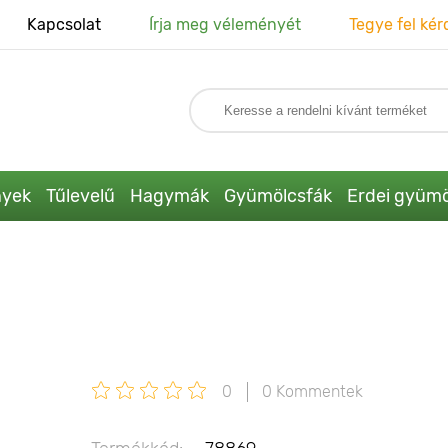
Kapcsolat
Írja meg véleményét
Tegye fel kér
nyek
Tűlevelű
Hagymák
Gyümölcsfák
Erdei gyümö
0
0 Kommentek