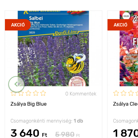
AKCIÓ
AKCIÓ
0 Kommentek
Zsálya Big Blue
Zsálya Cle
Csomagonkénti mennyiség:
1 db
Csomagonk
3 640
1 87
5 980
Ft
Ft