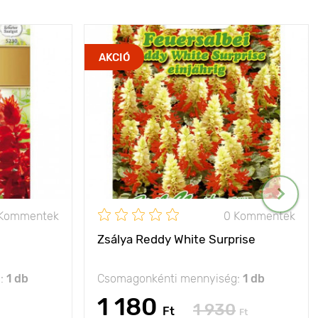
AKCIÓ
 Kommentek
0 Kommentek
Zsálya Reddy White Surprise
g:
1 db
Csomagonkénti mennyiség:
1 db
1 180
1 930
Ft
Ft