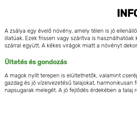
INF
A zsálya egy évelő növény, amely télen is jó ellenál
illatúak. Ezek frissen vagy szárítva is használhatóak 
szárral együtt. A kékes virágok miatt a növényt dekor
Ültetés és gondozás
A magok nyílt terepen is elültethetők, valamint cse
gazdag és jó vízelvezetésű talajokat, harmonikusan fe
napsugarak melegét. A jó fejlődés érdekében a talaj