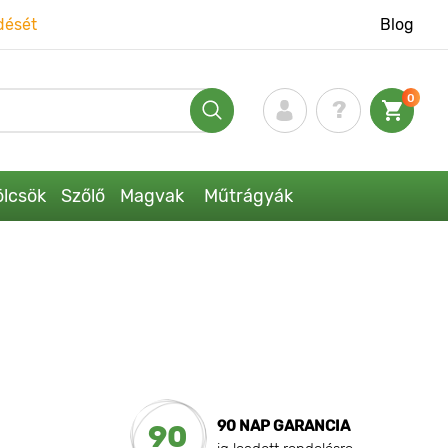
dését
Blog
0
lcsök
Szőlő
Magvak
Műtrágyák
90 NAP GARANCIA
90