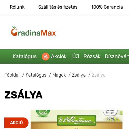
Rólunk
Szállítás és fizetés
100% Garancia
Katalógus
Akciók
ÚJ
Rózsák
Dísznövé
Főoldal
Katalógus
Magok
Zsálya
Zsálya
ZSÁLYA
AKCIÓ