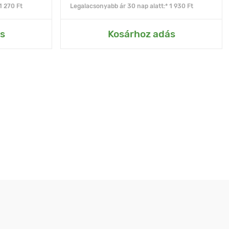
1 270 Ft
Legalacsonyabb ár 30 nap alatt:* 1 930 Ft
s
Kosárhoz adás