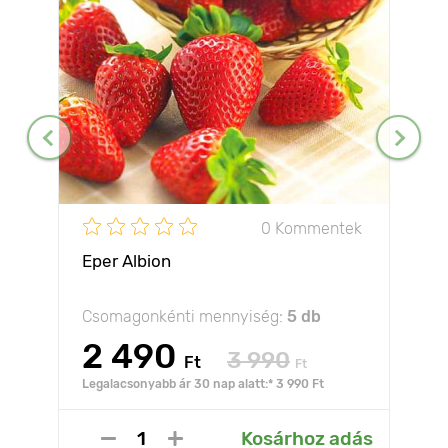
0 Kommentek
Eper Albion
Csomagonkénti mennyiség:
5 db
2 490
3 990
Ft
Ft
Legalacsonyabb ár 30 nap alatt:* 3 990 Ft
Kosárhoz adás