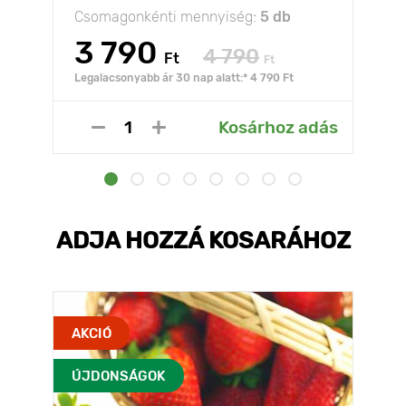
Csomagonkénti mennyiség:
5 db
3 790
4 790
Ft
Ft
Legalacsonyabb ár 30 nap alatt:* 4 790 Ft
Kosárhoz adás
ADJA HOZZÁ KOSARÁHOZ
AKCIÓ
ÚJDONSÁGOK