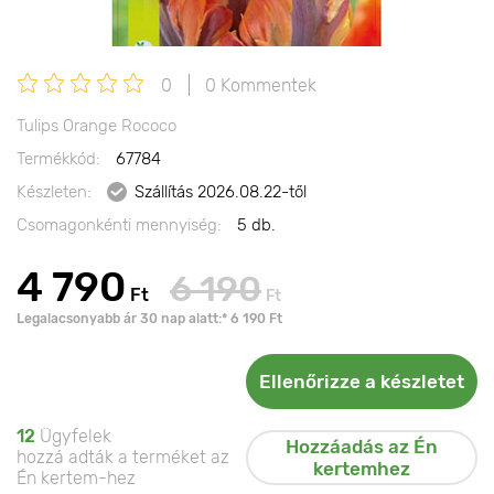
0
0 Kommentek
Tulips Orange Rococo
Termékkód:
67784
Készleten:
Szállítás 2026.08.22-től
Csomagonkénti mennyiség:
5 db.
4 790
6 190
Ft
Ft
Legalacsonyabb ár 30 nap alatt:* 6 190 Ft
Ellenőrizze a készletet
12
Ügyfelek
Hozzáadás az Én
hozzá adták a terméket az
kertemhez
Én kertem-hez