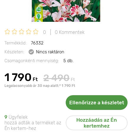
0
0 Kommentek
Termékkód:
76332
Készleten:
Nincs raktáron
Csomagonkénti mennyiség:
5 db.
1 790
2 490
Ft
Ft
Legalacsonyabb ár 30 nap alatt:* 1 790 Ft
Ellenőrizze a készletet
9
Ügyfelek
Hozzáadás az Én
hozzá adták a terméket az
kertemhez
Én kertem-hez