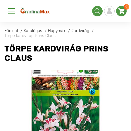
0
Főoldal
Katalógus
Hagymák
Kardvirág
Törpe kardvirág Prins Claus
TÖRPE KARDVIRÁG PRINS
CLAUS