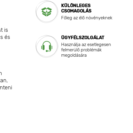
KÜLÖNLEGES
CSOMAGOLÁS
Főleg az élő növényeknek
t is
os és
ÜGYFÉLSZOLGÁLAT
Használja az esetlegesen
felmerülő problémák
megoldására
n
tan,
nteni