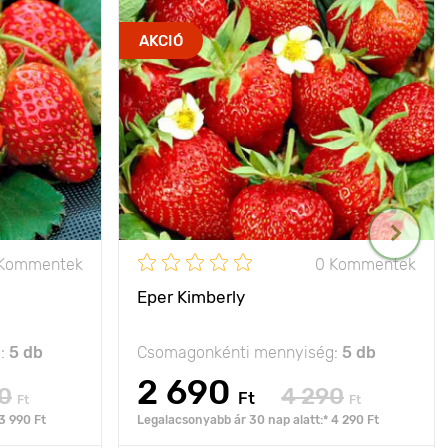
AKCIÓ
 Kommentek
0 Kommentek
Eper Kimberly
g:
5 db
Csomagonkénti mennyiség:
5 db
2 690
0
4 290
Ft
Ft
Ft
3 990 Ft
Legalacsonyabb ár 30 nap alatt:* 4 290 Ft