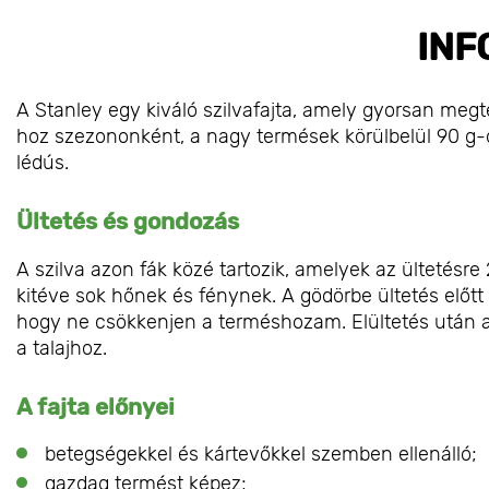
INF
A Stanley egy kiváló szilvafajta, amely gyorsan meg
hoz szezononként, a nagy termések körülbelül 90 g-o
lédús.
Ültetés és gondozás
A szilva azon fák közé tartozik, amelyek az ültetésre
kitéve sok hőnek és fénynek. A gödörbe ültetés előtt 
hogy ne csökkenjen a terméshozam. Elültetés után a f
a talajhoz.
A fajta előnyei
betegségekkel és kártevőkkel szemben ellenálló;
gazdag termést képez;