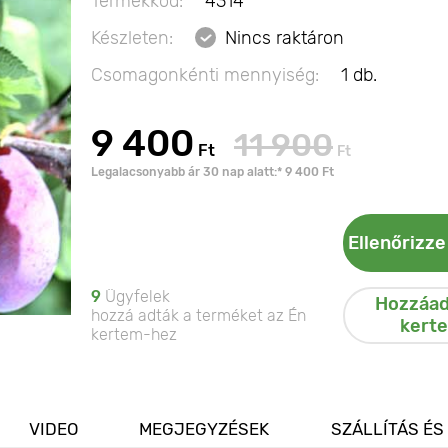
Termékkód:
4314
Készleten:
Nincs raktáron
Csomagonkénti mennyiség:
1 db.
9 400
11 900
Ft
Ft
Legalacsonyabb ár 30 nap alatt:* 9 400 Ft
Ellenőrizze
9
Ügyfelek
Hozzáad
hozzá adták a terméket az Én
kert
kertem-hez
VIDEO
MEGJEGYZÉSEK
SZÁLLÍTÁS ÉS