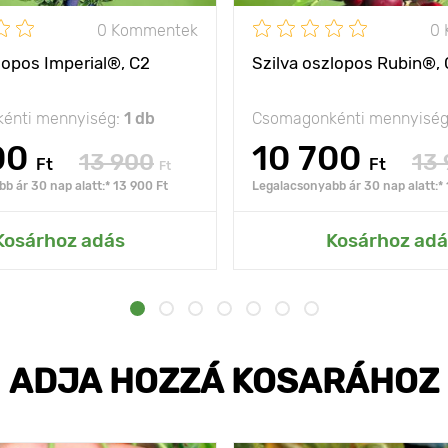
0 Kommentek
0
lopos Imperial®, C2
Szilva oszlopos Rubin®,
énti mennyiség:
1 db
Csomagonkénti mennyisé
00
10 700
13 900
13
Ft
Ft
Ft
b ár 30 nap alatt:* 13 900 Ft
Legalacsonyabb ár 30 nap alatt:* 
Kosárhoz adás
Kosárhoz adá
ADJA HOZZÁ KOSARÁHOZ