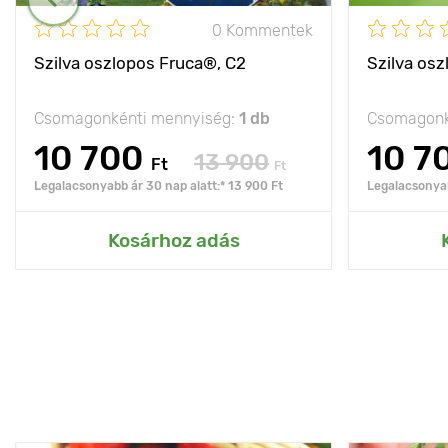
0 Kommentek
Szilva oszlopos Fruca®, C2
Szilva osz
Csomagonkénti mennyiség:
1 db
Csomagonk
10 700
10 7
13 900
Ft
Ft
Legalacsonyabb ár 30 nap alatt:* 13 900 Ft
Legalacsonyab
Kosárhoz adás