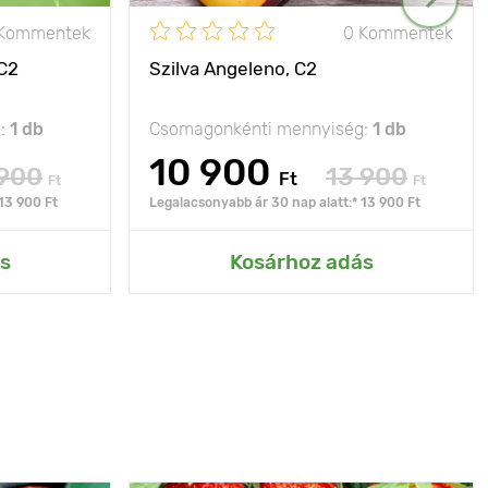
 Kommentek
0 Kommentek
 C2
Szilva Angeleno, C2
g:
1 db
Csomagonkénti mennyiség:
1 db
10 900
 900
13 900
Ft
Ft
Ft
13 900 Ft
Legalacsonyabb ár 30 nap alatt:* 13 900 Ft
s
Kosárhoz adás