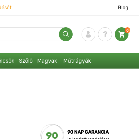
dését
Blog
0
lcsök
Szőlő
Magvak
Műtrágyák
90 NAP GARANCIA
90