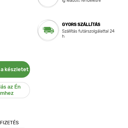
ig leadott rendelésre
GYORS SZÁLLÍTÁS
Szállítás futárszolgálattal 24
h
 a készletet
ás az Én
emhez
 FIZETÉS