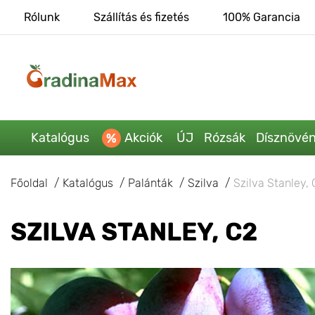
Rólunk
Szállítás és fizetés
100% Garancia
Katalógus
Akciók
ÚJ
Rózsák
Dísznövé
Főoldal
Katalógus
Palánták
Szilva
Szilva Stanley, 
SZILVA STANLEY, С2