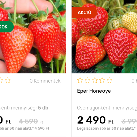
AKCIÓ
GOK
0 Kommentek
0
Eper Honeoye
énti mennyiség:
5 db
Csomagonkénti mennyisé
0
2 490
4 590
3 99
Ft
Ft
Ft
b ár 30 nap alatt:* 4 590 Ft
Legalacsonyabb ár 30 nap alatt:* 