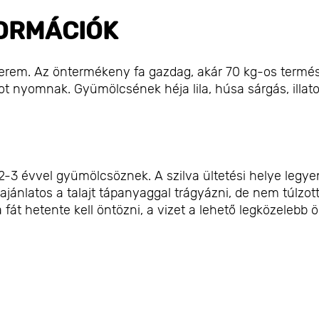
ORMÁCIÓK
terem. Az öntermékeny fa gazdag, akár 70 kg-os termés
t nyomnak. Gyümölcsének héja lila, húsa sárgás, illat
 2-3 évvel gyümölcsöznek. A szilva ültetési helye legye
ajánlatos a talajt tápanyaggal trágyázni, de nem túlzot
át hetente kell öntözni, a vizet a lehető legközelebb ö