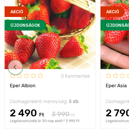
AKCIÓ
AKCIÓ
ÚJDONSÁGOK
ÚJDONSÁ
0 Kommentek
Eper Albion
Eper Asia
Csomagonkénti mennyiség:
5 db
Csomagonk
2 490
2 79
3 990
Ft
Ft
Legalacsonyabb ár 30 nap alatt:* 3 990 Ft
Legalacsonyab