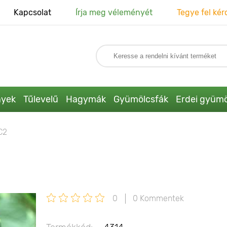
Kapcsolat
Írja meg véleményét
Tegye fel kér
nyek
Tűlevelű
Hagymák
Gyümölcsfák
Erdei gyümö
С2
0
0 Kommentek