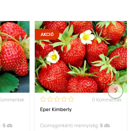
AKCIÓ
 Kommentek
0 Kommentek
Eper Kimberly
g:
5 db
Csomagonkénti mennyiség:
5 db