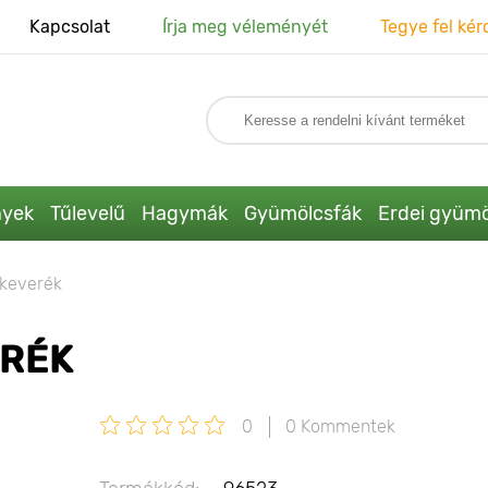
Kapcsolat
Írja meg véleményét
Tegye fel kér
nyek
Tűlevelű
Hagymák
Gyümölcsfák
Erdei gyümö
nkeverék
ERÉK
0
0 Kommentek