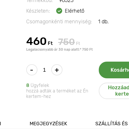
Termékkód:
96523
Készleten:
Elérhető
Csomagonkénti mennyiség:
1 db.
460
750
Ft
Ft
Legalacsonyabb ár 30 nap alatt:* 750 Ft
-
+
Kosárh
8
Ügyfelek
Hozzáad
hozzá adták a terméket az Én
kert
kertem-hez
I
MEGJEGYZÉSEK
SZÁLLÍTÁS ÉS