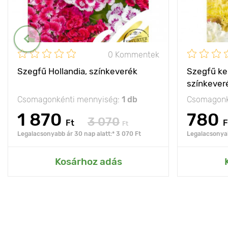
0 Kommentek
Szegfű Hollandia, színkeverék
Szegfű ker
színkever
Csomagonkénti mennyiség:
1 db
Csomagonk
1 870
780
3 070
Ft
F
Ft
Legalacsonyabb ár 30 nap alatt:* 3 070 Ft
Legalacsonyab
Kosárhoz adás