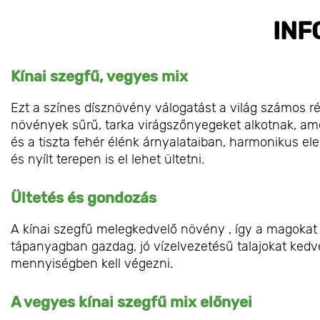
INF
Kínai szegfű, vegyes mix
Ezt a színes dísznövény válogatást a világ számos r
növények sűrű, tarka virágszőnyegeket alkotnak, amel
és a tiszta fehér élénk árnyalataiban, harmonikus e
és nyílt terepen is el lehet ültetni.
Ültetés és gondozás
A kínai szegfű melegkedvelő növény , így a magokat s
tápanyagban gazdag, jó vízelvezetésű talajokat kedvel
mennyiségben kell végezni.
A vegyes kínai szegfű mix előnyei