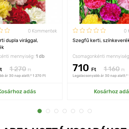
0 Kommentek
0
ti dupla virággal,
Szegfű kerti, színkeveré
ék
énti mennyiség:
1 db
Csomagonkénti mennyisé
710
1 270
1 160
t
Ft
Ft
Ft
b ár 30 nap alatt:* 1 270 Ft
Legalacsonyabb ár 30 nap alatt:* 
Kosárhoz adás
Kosárhoz adá