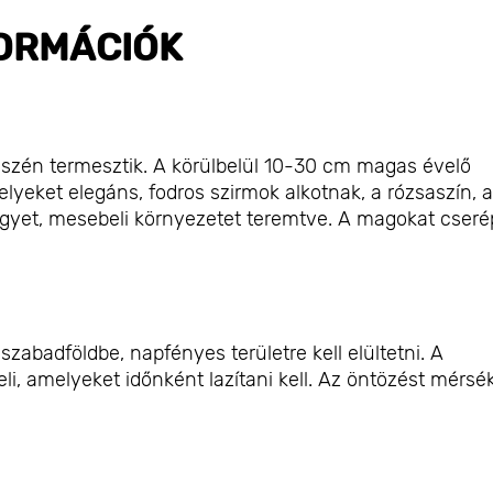
ORMÁCIÓK
észén termesztik. A körülbelül 10-30 cm magas évelő
yeket elegáns, fodros szirmok alkotnak, a rózsaszín, a
legyet, mesebeli környezetet teremtve. A magokat cser
zabadföldbe, napfényes területre kell elültetni. A
i, amelyeket időnként lazítani kell. Az öntözést mérsék