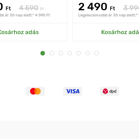
0
2 490
4 590
3 99
Ft
Ft
Ft
b ár 30 nap alatt:* 4 590 Ft
Legalacsonyabb ár 30 nap alatt:* 
Kosárhoz adás
Kosárhoz adá