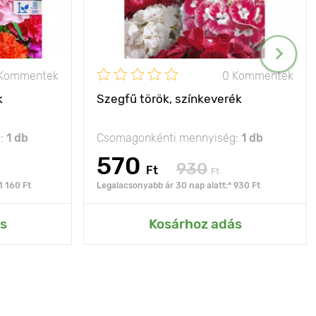
 Kommentek
0 Kommentek
k
Szegfű török, színkeverék
g:
1 db
Csomagonkénti mennyiség:
1 db
570
930
Ft
Ft
1 160 Ft
Legalacsonyabb ár 30 nap alatt:* 930 Ft
s
Kosárhoz adás