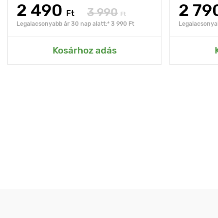
2 490
2 79
3 990
Ft
Ft
Legalacsonyabb ár 30 nap alatt:* 3 990 Ft
Legalacsonyab
Kosárhoz adás