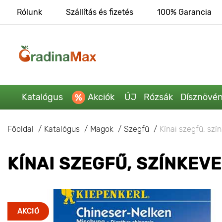
Rólunk
Szállítás és fizetés
100% Garancia
Katalógus
Akciók
ÚJ
Rózsák
Dísznövé
Főoldal
Katalógus
Magok
Szegfű
Kínai szegfű, szí
KÍNAI SZEGFŰ, SZÍNKEV
AKCIÓ