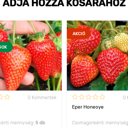
ADJA HOZZÁ KOSARÁHOZ
AKCIÓ
GOK
0 Kommentek
0
Eper Honeoye
énti mennyiség:
5 db
Csomagonkénti mennyisé