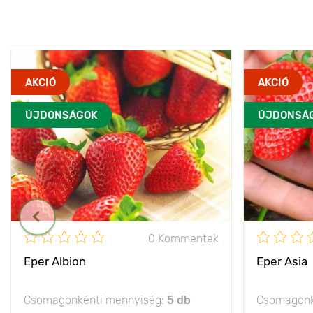
AKCIÓ
AKCIÓ
ÚJDONSÁGOK
ÚJDONSÁ
0 Kommentek
Eper Albion
Eper Asia
Csomagonkénti mennyiség:
5 db
Csomagonk