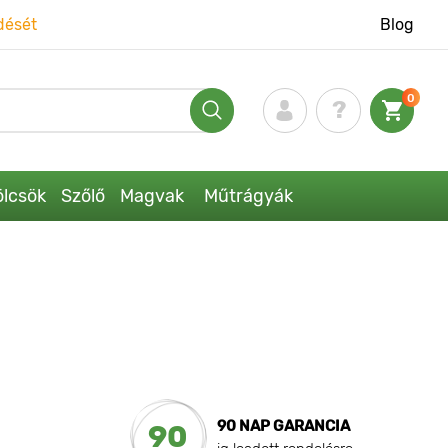
dését
Blog
0
lcsök
Szőlő
Magvak
Műtrágyák
90 NAP GARANCIA
90