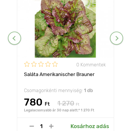
0 Kommentek
Saláta Amerikanischer Brauner
Csomagonkénti mennyiség:
1 db
780
1 270
Ft
Ft
Legalacsonyabb ár 30 nap alatt:* 1 270 Ft
Kosárhoz adás