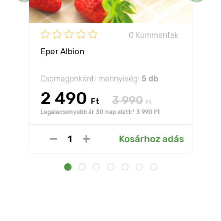
0 Kommentek
Eper Albion
Csomagonkénti mennyiség:
5 db
2 490
3 990
Ft
Ft
Legalacsonyabb ár 30 nap alatt:* 3 990 Ft
Kosárhoz adás