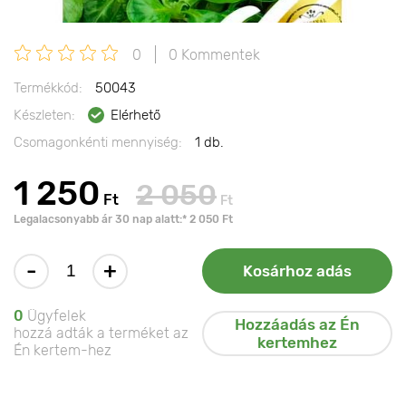
0
0 Kommentek
Termékkód:
50043
Készleten:
Elérhető
Csomagonkénti mennyiség:
1 db.
1 250
2 050
Ft
Ft
Legalacsonyabb ár 30 nap alatt:* 2 050 Ft
-
+
Kosárhoz adás
0
Ügyfelek
Hozzáadás az Én
hozzá adták a terméket az
kertemhez
Én kertem-hez