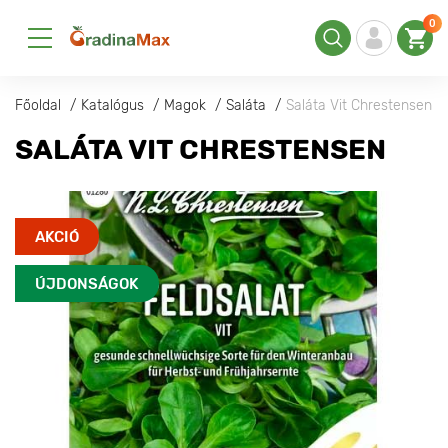
0
Főoldal
Katalógus
Magok
Saláta
Saláta Vit Chrestensen
SALÁTA VIT CHRESTENSEN
AKCIÓ
ÚJDONSÁGOK