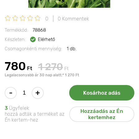
0
0 Kommentek
Termékkód:
78868
Készleten:
Elérhető
Csomagonkénti mennyiség:
1 db.
780
1 270
Ft
Ft
Legalacsonyabb ár 30 nap alatt:* 1 270 Ft
-
+
Kosárhoz adás
3
Ügyfelek
Hozzáadás az Én
hozzá adták a terméket az
kertemhez
Én kertem-hez