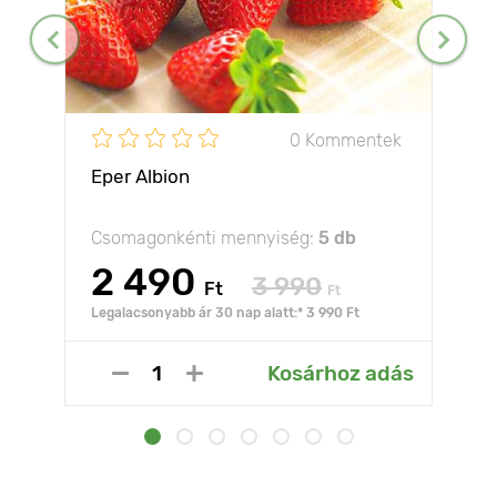
0 Kommentek
Eper Albion
Csomagonkénti mennyiség:
5 db
2 490
3 990
Ft
Ft
Legalacsonyabb ár 30 nap alatt:* 3 990 Ft
Kosárhoz adás