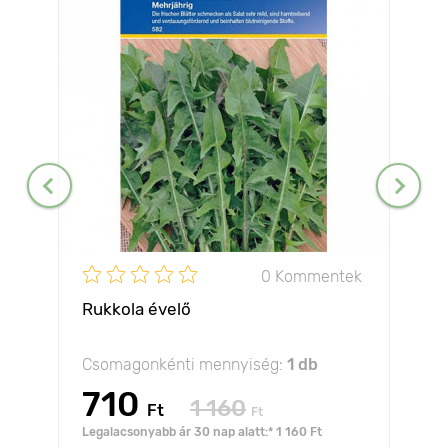
0 Kommentek
Rukkola évelő
Csomagonkénti mennyiség:
1 db
710
1 160
Ft
Ft
Legalacsonyabb ár 30 nap alatt:* 1 160 Ft