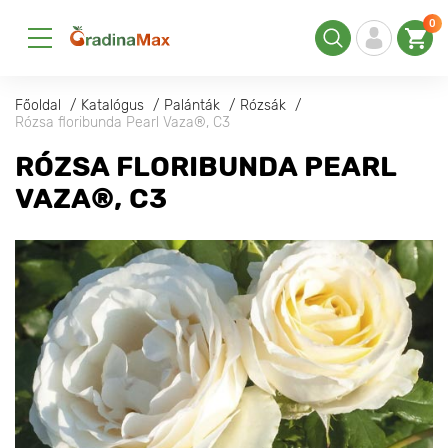
0
Főoldal
Katalógus
Palánták
Rózsák
Rózsa floribunda Pearl Vaza®, C3
RÓZSA FLORIBUNDA PEARL
VAZA®, C3