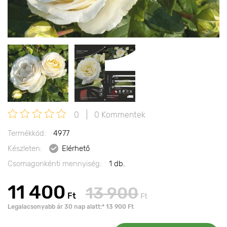
0
0 Kommentek
Termékkód:
4977
Készleten:
Elérhető
Csomagonkénti mennyiség:
1 db.
11 400
13 900
Ft
Ft
Legalacsonyabb ár 30 nap alatt:* 13 900 Ft