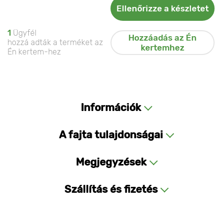
Ellenőrizze a készletet
1
Ügyfél
Hozzáadás az Én
hozzá adták a terméket az
kertemhez
Én kertem-hez
Információk
A fajta tulajdonságai
Megjegyzések
Szállítás és fizetés