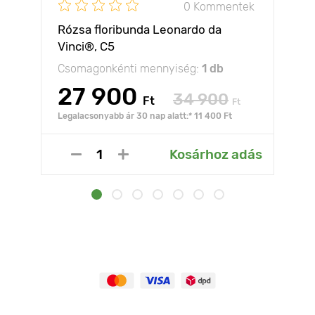
0 Kommentek
Rózsa floribunda Leonardo da
Vinci®, C5
Csomagonkénti mennyiség:
1 db
27 900
34 900
Ft
Ft
Legalacsonyabb ár 30 nap alatt:* 11 400 Ft
Kosárhoz adás