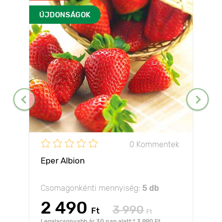
ÚJDONSÁGOK
0 Kommentek
Eper Albion
Csomagonkénti mennyiség:
5 db
2 490
3 990
Ft
Ft
Legalacsonyabb ár 30 nap alatt:* 3 990 Ft