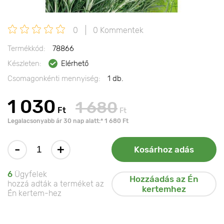
0
0 Kommentek
Termékkód:
78866
Készleten:
Elérhető
Csomagonkénti mennyiség:
1 db.
1 030
1 680
Ft
Ft
Legalacsonyabb ár 30 nap alatt:* 1 680 Ft
-
+
Kosárhoz adás
6
Ügyfelek
Hozzáadás az Én
hozzá adták a terméket az
kertemhez
Én kertem-hez