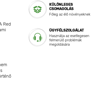
KÜLÖNLEGES
CSOMAGOLÁS
Főleg az élő növényeknek
 A Red
ami
ÜGYFÉLSZOLGÁLAT
Használja az esetlegesen
felmerülő problémák
megoldására
 nem
is
örténő