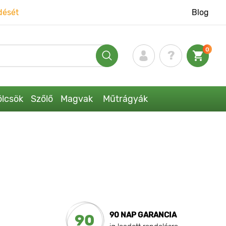
dését
Blog
0
lcsök
Szőlő
Magvak
Műtrágyák
90 NAP GARANCIA
90