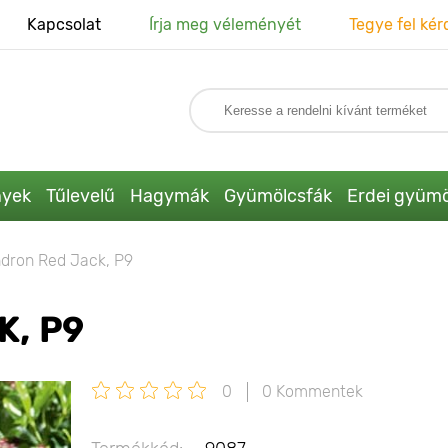
Kapcsolat
Írja meg véleményét
Tegye fel kér
nyek
Tűlevelű
Hagymák
Gyümölcsfák
Erdei gyümö
dron Red Jack, P9
, P9
0
0 Kommentek