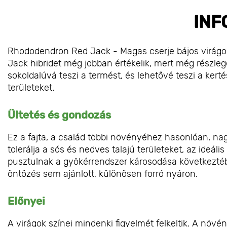
INF
Rhododendron Red Jack - Magas cserje bájos virágok
Jack hibridet még jobban értékelik, mert még részle
sokoldalúvá teszi a termést, és lehetővé teszi a ker
területeket.
Ültetés és gondozás
Ez a fajta, a család többi növényéhez hasonlóan, na
tolerálja a sós és nedves talajú területeket, az ideá
pusztulnak a gyökérrendszer károsodása következté
öntözés sem ajánlott, különösen forró nyáron.
Előnyei
A virágok színei mindenki figyelmét felkeltik. A növén