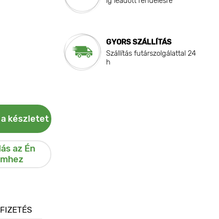
ig leadott rendelésre
GYORS SZÁLLÍTÁS
Szállítás futárszolgálattal 24
h
 a készletet
ás az Én
emhez
 FIZETÉS