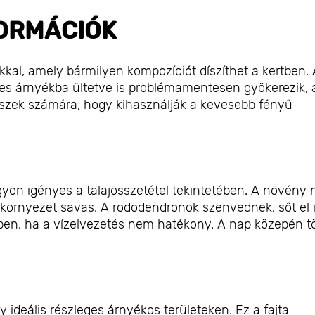
ORMÁCIÓK
kal, amely bármilyen kompozíciót díszíthet a kertben.
ges árnyékba ültetve is problémamentesen gyökerezik, 
tészek számára, hogy kihasználják a kevesebb fényű
gyon igényes a talajösszetétel tekintetében. A növény
lis környezet savas. A rododendronok szenvednek, sőt el 
ben, ha a vízelvezetés nem hatékony. A nap közepén t
y ideális részleges árnyékos területeken. Ez a fajta