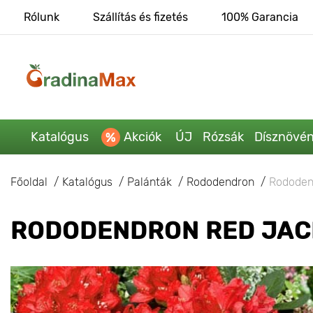
Rólunk
Szállítás és fizetés
100% Garancia
Katalógus
Akciók
ÚJ
Rózsák
Dísznövé
Főoldal
Katalógus
Palánták
Rododendron
Rododen
RODODENDRON RED JACK