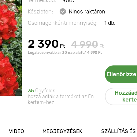
Termékkód:
9087
Készleten:
Nincs raktáron
Csomagonkénti mennyiség:
1 db.
2 390
4 990
Ft
Ft
Legalacsonyabb ár 30 nap alatt:* 4 990 Ft
Ellenőrizze
35
Ügyfelek
Hozzáad
hozzá adták a terméket az Én
kert
kertem-hez
VIDEO
MEGJEGYZÉSEK
SZÁLLÍTÁS ÉS