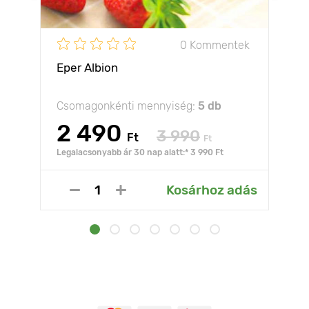
0 Kommentek
Eper Albion
Csomagonkénti mennyiség:
5 db
2 490
3 990
Ft
Ft
Legalacsonyabb ár 30 nap alatt:* 3 990 Ft
Kosárhoz adás