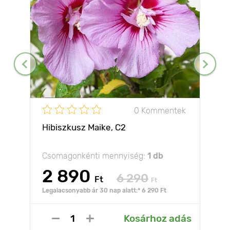
0 Kommentek
Hibiszkusz Maike, С2
Csomagonkénti mennyiség:
1 db
2 890
6 290
Ft
Ft
Legalacsonyabb ár 30 nap alatt:* 6 290 Ft
Kosárhoz adás