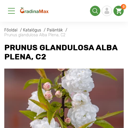
0
Főoldal
Katalógus
Palánták
Prunus glandulosa Alba Plena, С2
PRUNUS GLANDULOSA ALBA
PLENA, С2