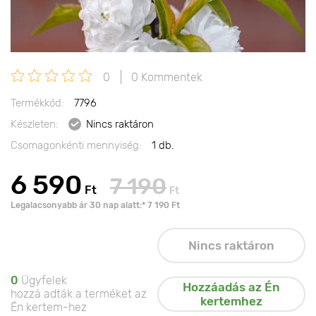
0
0 Kommentek
Termékkód:
7796
Készleten:
Nincs raktáron
Csomagonkénti mennyiség:
1 db.
6 590
7 190
Ft
Ft
Legalacsonyabb ár 30 nap alatt:* 7 190 Ft
Nincs raktáron
0
Ügyfelek
Hozzáadás az Én
hozzá adták a terméket az
kertemhez
Én kertem-hez