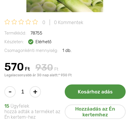
0
0 Kommentek
Termékkód:
78755
Készleten:
Elérhető
Csomagonkénti mennyiség:
1 db.
570
930
Ft
Ft
Legalacsonyabb ár 30 nap alatt:* 930 Ft
-
+
Kosárhoz adás
15
Ügyfelek
Hozzáadás az Én
hozzá adták a terméket az
kertemhez
Én kertem-hez