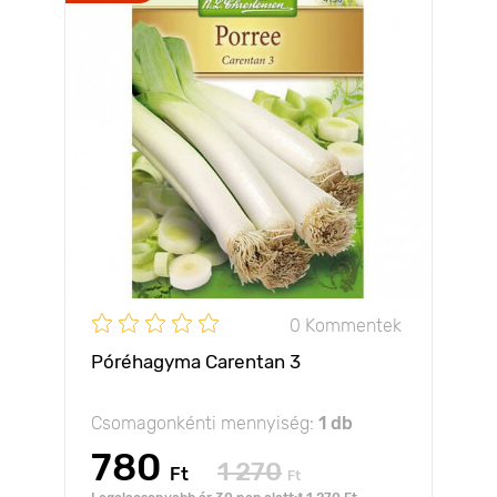
0 Kommentek
Póréhagyma Carentan 3
Csomagonkénti mennyiség:
1 db
780
1 270
Ft
Ft