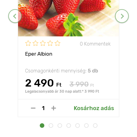
0 Kommentek
Eper Albion
Csomagonkénti mennyiség:
5 db
2 490
3 990
Ft
Ft
Legalacsonyabb ár 30 nap alatt:* 3 990 Ft
Kosárhoz adás