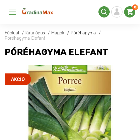
0
Főoldal
Katalógus
Magok
Póréhagyma
Póréhagyma Elefant
PÓRÉHAGYMA ELEFANT
AKCIÓ