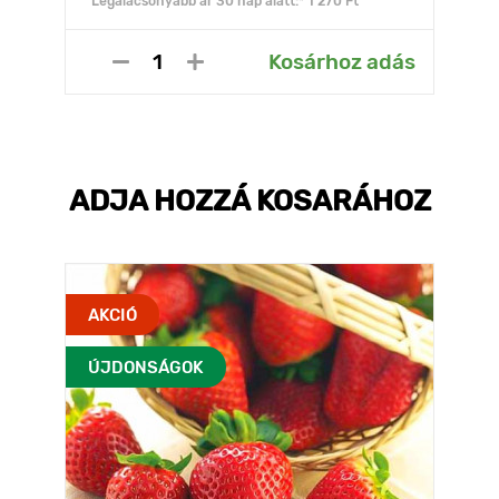
Legalacsonyabb ár 30 nap alatt:* 1 270 Ft
Kosárhoz adás
ADJA HOZZÁ KOSARÁHOZ
AKCIÓ
ÚJDONSÁGOK