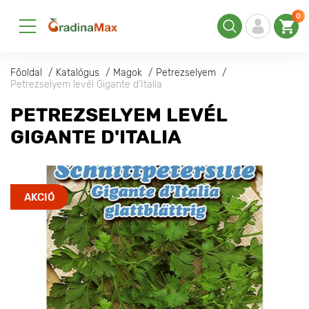
0
Főoldal
Katalógus
Magok
Petrezselyem
Petrezselyem levél Gigante d'Italia
PETREZSELYEM LEVÉL
GIGANTE D'ITALIA
AKCIÓ