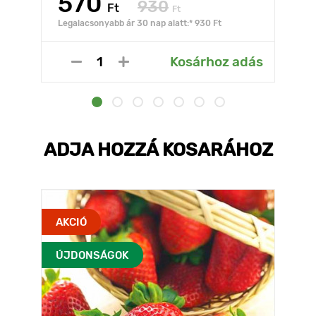
570
930
Ft
Ft
Legalacsonyabb ár 30 nap alatt:* 930 Ft
Kosárhoz adás
ADJA HOZZÁ KOSARÁHOZ
AKCIÓ
ÚJDONSÁGOK