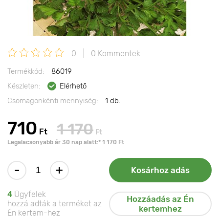
0
0 Kommentek
Termékkód:
86019
Készleten:
Elérhető
Csomagonkénti mennyiség:
1 db.
710
1 170
Ft
Ft
Legalacsonyabb ár 30 nap alatt:* 1 170 Ft
-
+
Kosárhoz adás
4
Ügyfelek
Hozzáadás az Én
hozzá adták a terméket az
kertemhez
Én kertem-hez