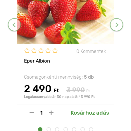
0 Kommentek
Eper Albion
Csomagonkénti mennyiség:
5 db
2 490
3 990
Ft
Ft
Legalacsonyabb ár 30 nap alatt:* 3 990 Ft
Kosárhoz adás