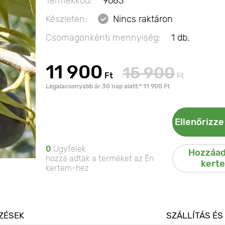
Termékkód:
9683
Készleten:
Nincs raktáron
Csomagonkénti mennyiség:
1 db.
11 900
15 900
Ft
Ft
Legalacsonyabb ár 30 nap alatt:* 11 900 Ft
Ellenőrizze
0
Ügyfelek
Hozzáad
hozzá adták a terméket az Én
kert
kertem-hez
ZÉSEK
SZÁLLÍTÁS ÉS