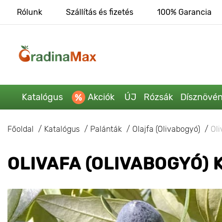
Rólunk
Szállítás és fizetés
100% Garancia
Katalógus
Akciók
ÚJ
Rózsák
Dísznövé
Főoldal
Katalógus
Palánták
Olajfa (Olivabogyó)
Oli
OLIVAFA (OLIVABOGYÓ) 