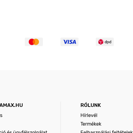
AMAX.HU
RÓLUNK
s
Hírlevél
Termékek
ió és ügyfélszolgálat
Felhasználási feltételek