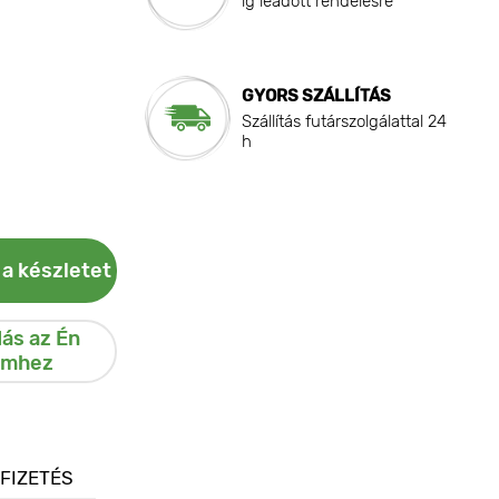
ig leadott rendelésre
GYORS SZÁLLÍTÁS
Szállítás futárszolgálattal 24
h
 a készletet
ás az Én
emhez
 FIZETÉS