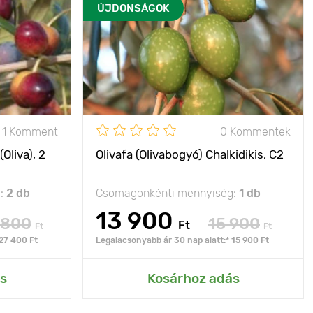
ÚJDONSÁGOK
1 Komment
0 Kommentek
(Oliva), 2
Olivafa (Olivabogyó) Chalkidikis, C2
g:
2 db
Csomagonkénti mennyiség:
1 db
13 900
 800
15 900
Ft
Ft
Ft
 27 400 Ft
Legalacsonyabb ár 30 nap alatt:* 15 900 Ft
s
Kosárhoz adás