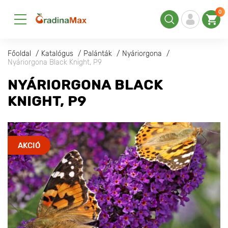
0
Főoldal
Katalógus
Palánták
Nyáriorgona
Nyáriorgona Black Knight, P9
NYÁRIORGONA BLACK
KNIGHT, P9
AKCIÓ