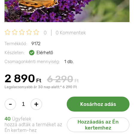
0
0 Kommentek
Termékkód:
9172
Készleten:
Elérhető
Csomagonkénti mennyiség:
1 db.
2 890
6 290
Ft
Ft
Legalacsonyabb ár 30 nap alatt:* 6 290 Ft
-
+
Kosárhoz adás
40
Ügyfelek
Hozzáadás az Én
hozzá adták a terméket az
kertemhez
Én kertem-hez