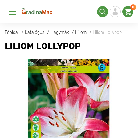
0
Főoldal
Katalógus
Hagymák
Liliom
Liliom Lollypop
LILIOM LOLLYPOP