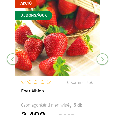
AKCIÓ
ÚJDONSÁGOK
0 Kommentek
Eper Albion
Csomagonkénti mennyiség:
5 db