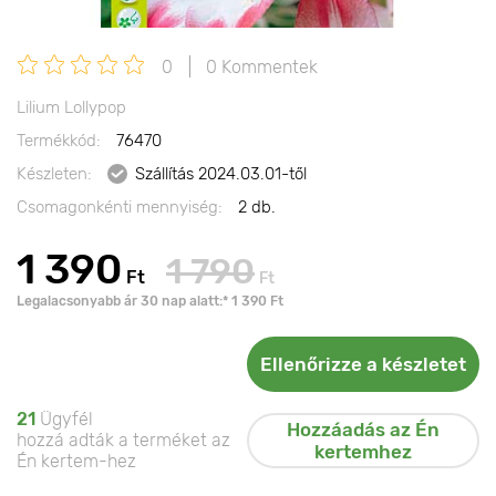
0
0 Kommentek
Lilium Lollypop
Termékkód:
76470
Készleten:
Szállítás 2024.03.01-től
Csomagonkénti mennyiség:
2 db.
1 390
1 790
Ft
Ft
Legalacsonyabb ár 30 nap alatt:* 1 390 Ft
Ellenőrizze a készletet
21
Ügyfél
Hozzáadás az Én
hozzá adták a terméket az
kertemhez
Én kertem-hez