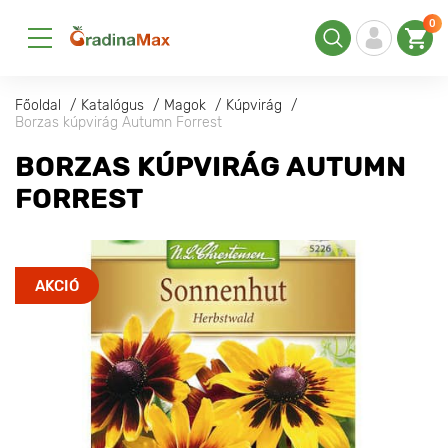
0
Főoldal
Katalógus
Magok
Kúpvirág
Borzas kúpvirág Autumn Forrest
BORZAS KÚPVIRÁG AUTUMN
FORREST
AKCIÓ