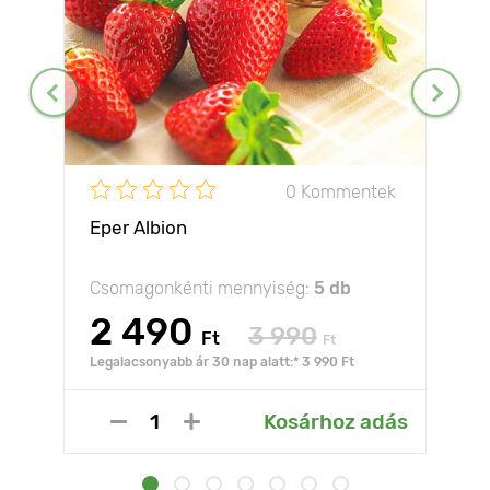
0 Kommentek
Eper Albion
Csomagonkénti mennyiség:
5 db
2 490
3 990
Ft
Ft
Legalacsonyabb ár 30 nap alatt:* 3 990 Ft
Kosárhoz adás