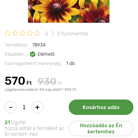
0
0 Kommentek
Termékkód:
78934
Készleten:
Elérhető
Csomagonkénti mennyiség:
1 db.
570
930
Ft
Ft
Legalacsonyabb ár 30 nap alatt:* 930 Ft
-
+
Kosárhoz adás
21
Ügyfél
Hozzáadás az Én
hozzá adták a terméket az
kertemhez
Én kertem-hez