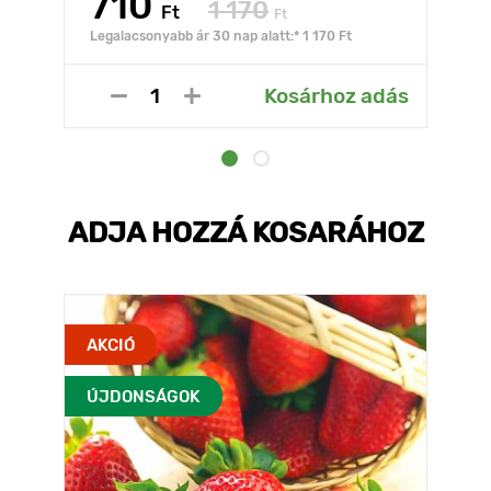
710
1 170
Ft
Ft
Legalacsonyabb ár 30 nap alatt:* 1 170 Ft
Kosárhoz adás
ADJA HOZZÁ KOSARÁHOZ
AKCIÓ
ÚJDONSÁGOK