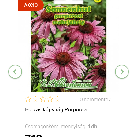
AKCIÓ
0 Kommentek
Borzas kúpvirág Purpurea
Csomagonkénti mennyiség:
1 db