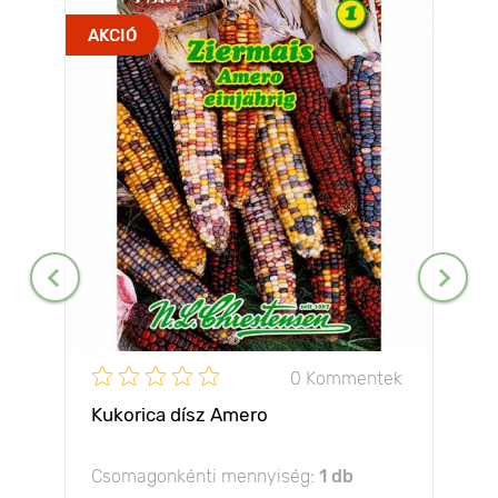
AKCIÓ
0 Kommentek
Kukorica dísz Amero
Csomagonkénti mennyiség:
1 db