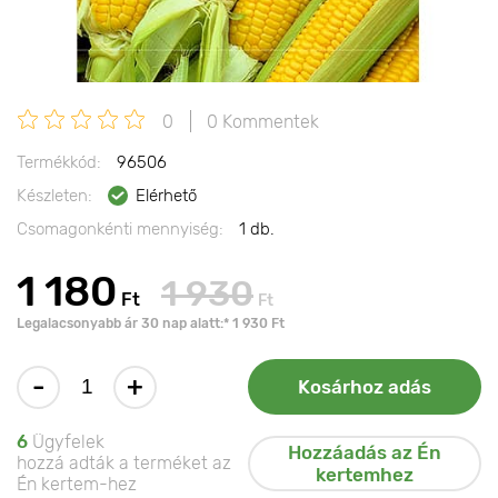
0
0 Kommentek
Termékkód:
96506
Készleten:
Elérhető
Csomagonkénti mennyiség:
1 db.
1 180
1 930
Ft
Ft
Legalacsonyabb ár 30 nap alatt:* 1 930 Ft
-
+
Kosárhoz adás
6
Ügyfelek
Hozzáadás az Én
hozzá adták a terméket az
kertemhez
Én kertem-hez