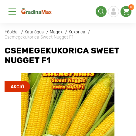
0
Főoldal
Katalógus
Magok
Kukorica
Csemegekukorica Sweet Nugget F1
CSEMEGEKUKORICA SWEET
NUGGET F1
AKCIÓ