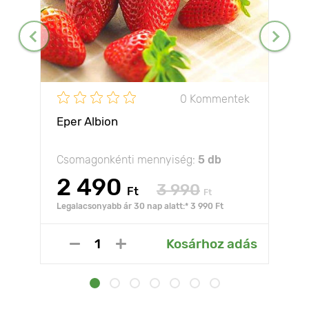
0 Kommentek
Eper Albion
Csomagonkénti mennyiség:
5 db
2 490
3 990
Ft
Ft
Legalacsonyabb ár 30 nap alatt:* 3 990 Ft
Kosárhoz adás