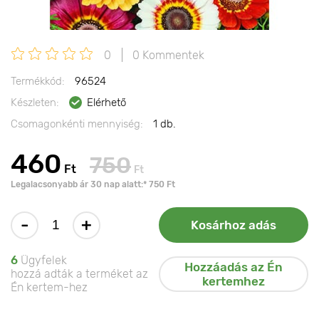
0
0 Kommentek
Termékkód:
96524
Készleten:
Elérhető
Csomagonkénti mennyiség:
1 db.
460
750
Ft
Ft
Legalacsonyabb ár 30 nap alatt:* 750 Ft
-
+
Kosárhoz adás
6
Ügyfelek
Hozzáadás az Én
hozzá adták a terméket az
kertemhez
Én kertem-hez