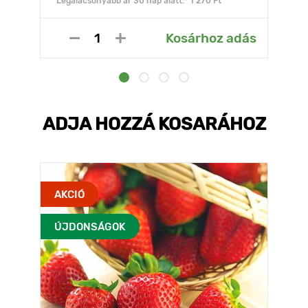
Legalacsonyabb ár 30 nap alatt:* 1 270 Ft
Kosárhoz adás
ADJA HOZZÁ KOSARÁHOZ
AKCIÓ
ÚJDONSÁGOK