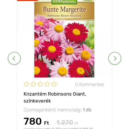
0 Kommentek
Krizantém Robinsons Giant,
színkeverék
Csomagonkénti mennyiség:
1 db
780
1 270
Ft
Ft