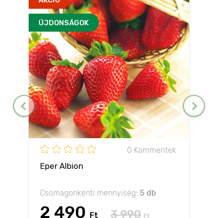
ÚJDONSÁGOK
0 Kommentek
Eper Albion
Csomagonkénti mennyiség:
5 db
2 490
3 990
Ft
Ft