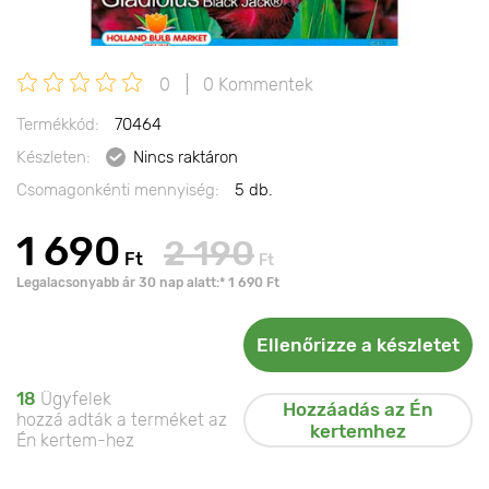
0
0 Kommentek
Termékkód:
70464
Készleten:
Nincs raktáron
Csomagonkénti mennyiség:
5 db.
1 690
2 190
Ft
Ft
Legalacsonyabb ár 30 nap alatt:* 1 690 Ft
Ellenőrizze a készletet
18
Ügyfelek
Hozzáadás az Én
hozzá adták a terméket az
kertemhez
Én kertem-hez