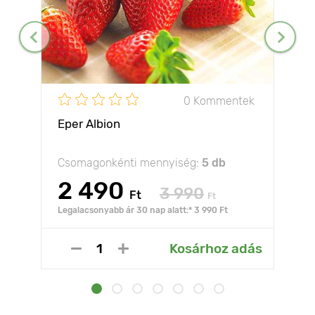
0 Kommentek
Eper Albion
Csomagonkénti mennyiség:
5 db
2 490
3 990
Ft
Ft
Legalacsonyabb ár 30 nap alatt:* 3 990 Ft
Kosárhoz adás