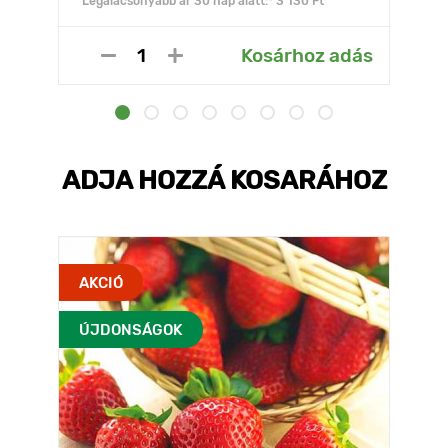
Legalacsonyabb ár 30 nap alatt:* 3 130 Ft
Kosárhoz adás
ADJA HOZZÁ KOSARÁHOZ
AKCIÓ
ÚJDONSÁGOK