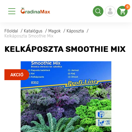
0
Főoldal
Katalógus
Magok
Káposzta
Kelkáposzta Smoothie Mix
KELKÁPOSZTA SMOOTHIE MIX
AKCIÓ