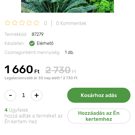
0
0 Kommentek
Termékkód:
87279
Készleten:
Elérhető
Csomagonkénti mennyiség:
1 db.
1 660
2 730
Ft
Ft
Legalacsonyabb ár 30 nap alatt:* 2 730 Ft
-
+
Kosárhoz adás
4
Ügyfelek
Hozzáadás az Én
hozzá adták a terméket az
kertemhez
Én kertem-hez