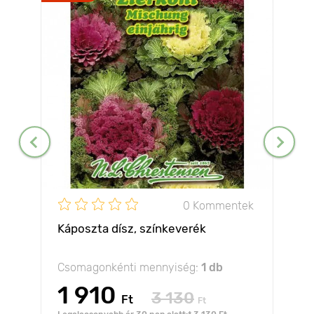
0 Kommentek
Káposzta dísz, színkeverék
Csomagonkénti mennyiség:
1 db
1 910
3 130
Ft
Ft