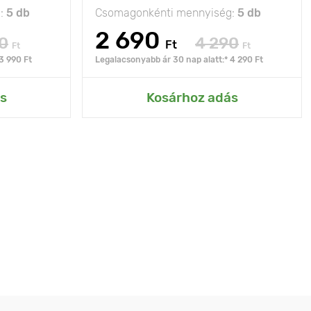
g:
5 db
Csomagonkénti mennyiség:
5 db
2 690
0
4 290
Ft
Ft
Ft
3 990 Ft
Legalacsonyabb ár 30 nap alatt:* 4 290 Ft
s
Kosárhoz adás