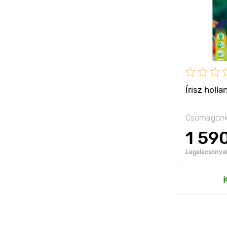
Írisz holla
Csomagonk
1 59
Legalacsonyab