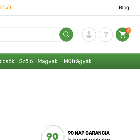
dését
Blog
0
lcsök
Szőlő
Magvak
Műtrágyák
90 NAP GARANCIA
90