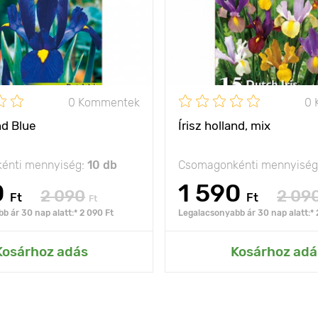
0 Kommentek
0 
nd Blue
Írisz holland, mix
énti mennyiség:
10 db
Csomagonkénti mennyiség
0
1 590
2 090
2 09
Ft
Ft
Ft
b ár 30 nap alatt:* 2 090 Ft
Legalacsonyabb ár 30 nap alatt:* 
Kosárhoz adás
Kosárhoz adá