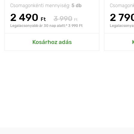
Csomagonkénti mennyiség:
5 db
Csomagonk
2 490
2 79
3 990
Ft
Ft
Legalacsonyabb ár 30 nap alatt:* 3 990 Ft
Legalacsonyab
Kosárhoz adás