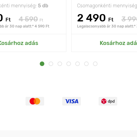
énti mennyiség:
5 db
Csomagonkénti mennyisé
0
2 490
4 590
3 99
Ft
Ft
Ft
b ár 30 nap alatt:* 4 590 Ft
Legalacsonyabb ár 30 nap alatt:* 
Kosárhoz adás
Kosárhoz adá