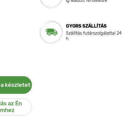
ig leadott rendelésre
GYORS SZÁLLÍTÁS
Szállítás futárszolgálattal 24
h
 a készletet
ás az Én
emhez