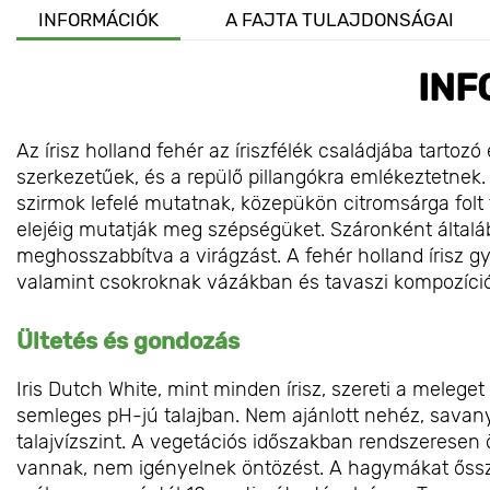
INFORMÁCIÓK
A FAJTA TULAJDONSÁGAI
INF
Az írisz holland fehér az íriszfélék családjába tarto
szerkezetűek, és a repülő pillangókra emlékeztetnek.
szirmok lefelé mutatnak, közepükön citromsárga folt ta
elejéig mutatják meg szépségüket. Száronként általá
meghosszabbítva a virágzást. A fehér holland írisz 
valamint csokroknak vázákban és tavaszi kompozíci
Ültetés és gondozás
Iris Dutch White, mint minden írisz, szereti a meleget 
semleges pH-jú talajban. Nem ajánlott nehéz, savan
talajvízszint. A vegetációs időszakban rendszeresen ö
vannak, nem igényelnek öntözést. A hagymákat ősszel