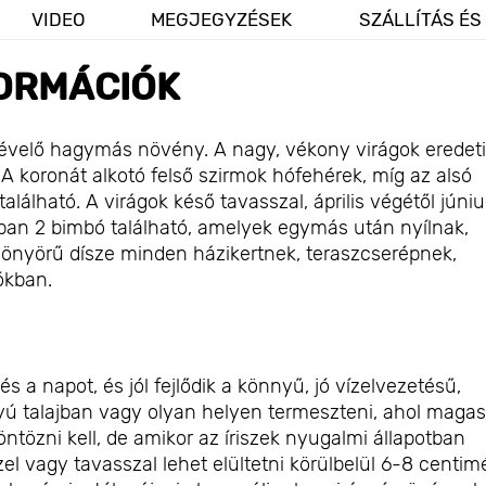
VIDEO
MEGJEGYZÉSEK
SZÁLLÍTÁS ÉS
ORMÁCIÓK
zó évelő hagymás növény. A nagy, vékony virágok eredeti
 A koronát alkotó felső szirmok hófehérek, míg az alsó
lálható. A virágok késő tavasszal, április végétől júniu
ban 2 bimbó található, amelyek egymás után nyílnak,
gyönyörű dísze minden házikertnek, teraszcserépnek,
ókban.
és a napot, és jól fejlődik a könnyű, jó vízelvezetésű,
yú talajban vagy olyan helyen termeszteni, ahol magas
ntözni kell, de amikor az íriszek nyugalmi állapotban
 vagy tavasszal lehet elültetni körülbelül 6-8 centim