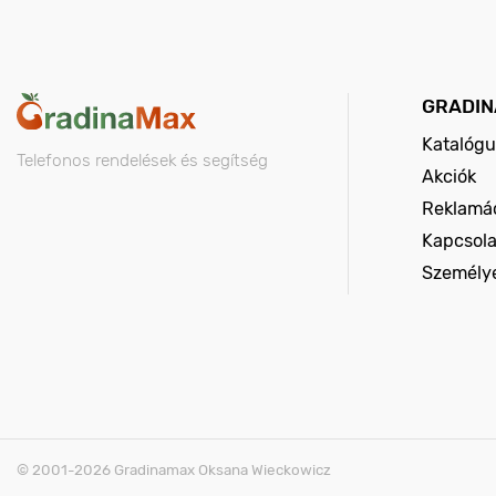
GRADIN
Katalógu
Telefonos rendelések és segítség
Akciók
Reklamác
Kapcsola
Személy
© 2001-2026 Gradinamax Oksana Wieckowicz