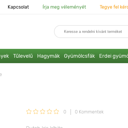
Kapcsolat
Írja meg véleményét
Tegye fel kér
nyek
Tűlevelű
Hagymák
Gyümölcsfák
Erdei gyümö
te
0
0 Kommentek