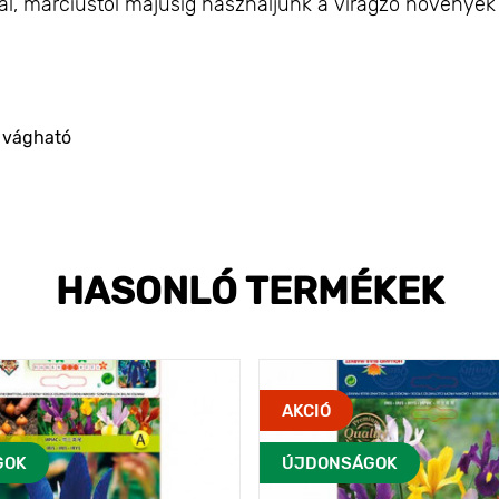
al, márciustól májusig használjunk a virágzó növények
a vágható
HASONLÓ TERMÉKEK
AKCIÓ
GOK
ÚJDONSÁGOK