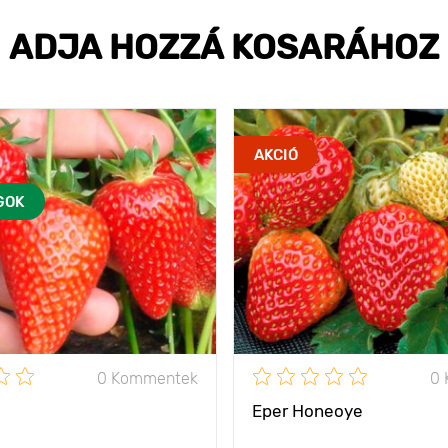
ADJA HOZZÁ KOSARÁHOZ
AKCIÓ
GOK
0 Kommentek
0
Eper Honeoye