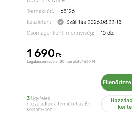
Dutch Iris White
Termékkód:
68126
Készleten:
Szállítás 2026.08.22-től
Csomagonkénti mennyiség:
10 db.
1 690
Ft
Legalacsonyabb ár 30 nap alatt:* 690 Ft
Ellenőrizze
3
Ügyfelek
Hozzáad
hozzá adták a terméket az Én
kert
kertem-hez