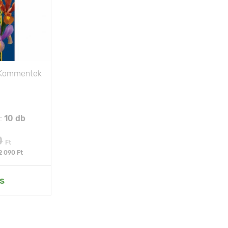
Kommentek
:
10 db
0
Ft
2 090 Ft
s