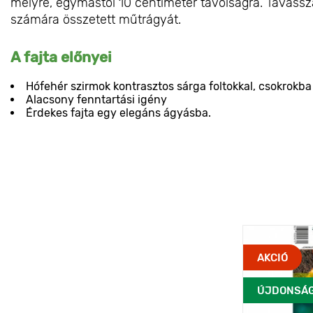
mélyre, egymástól 10 centiméter távolságra. Tavassz
számára összetett műtrágyát.
A fajta előnyei
Hófehér szirmok kontrasztos sárga foltokkal, csokrokb
Alacsony fenntartási igény
Érdekes fajta egy elegáns ágyásba.
AKCIÓ
ÚJDONSÁ