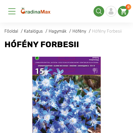
0
Főoldal
Katalógus
Hagymák
Hófény
Hófény Forbesii
HÓFÉNY FORBESII