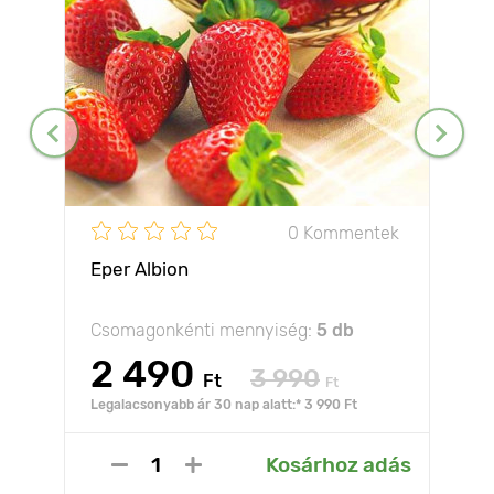
0 Kommentek
Eper Albion
Csomagonkénti mennyiség:
5 db
2 490
3 990
Ft
Ft
Legalacsonyabb ár 30 nap alatt:* 3 990 Ft
Kosárhoz adás