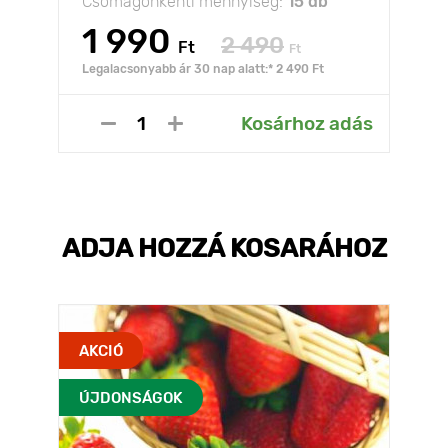
Csomagonkénti mennyiség:
15 db
1 990
2 490
Ft
Ft
Legalacsonyabb ár 30 nap alatt:* 2 490 Ft
Kosárhoz adás
ADJA HOZZÁ KOSARÁHOZ
AKCIÓ
ÚJDONSÁGOK