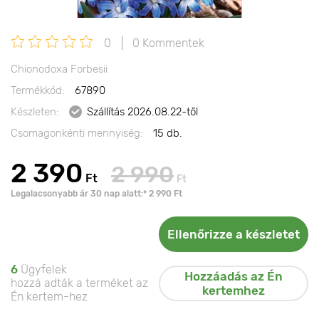
0
0 Kommentek
Chionodoxa Forbesii
Termékkód:
67890
Készleten:
Szállítás 2026.08.22-től
Csomagonkénti mennyiség:
15 db.
2 390
2 990
Ft
Ft
Legalacsonyabb ár 30 nap alatt:* 2 990 Ft
Ellenőrizze a készletet
6
Ügyfelek
Hozzáadás az Én
hozzá adták a terméket az
kertemhez
Én kertem-hez