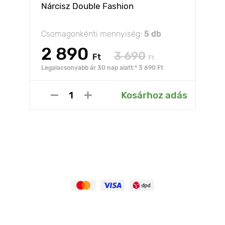
Nárcisz Double Fashion
Csomagonkénti mennyiség:
5 db
2 890
3 690
Ft
Ft
Legalacsonyabb ár 30 nap alatt:* 3 690 Ft
Kosárhoz adás