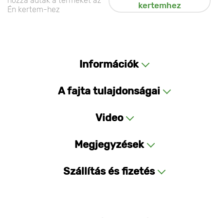
hozzá adták a terméket az
kertemhez
Én kertem-hez
Információk
A fajta tulajdonságai
Video
Megjegyzések
Szállítás és fizetés