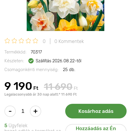
0
0 Kommentek
Termékkód:
70317
Készleten:
Szállítás 2026.08.22-től
Csomagonkénti mennyiség:
25 db.
9 190
11 690
Ft
Ft
Legalacsonyabb ár 30 nap alatt:* 11 690 Ft
-
+
Kosárhoz adás
5
Ügyfelek
Hozzáadás az Én