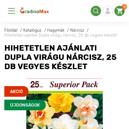
0
Főoldal
Katalógus
Hagymák
Nárcisz
Hihetetlen ajánlat! Dupla virágu nárcisz, 25 db vegyes készlet
HIHETETLEN AJÁNLAT!
DUPLA VIRÁGU NÁRCISZ, 25
DB VEGYES KÉSZLET
AKCIÓ
ÚJDONSÁGOK