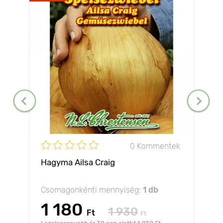
0 Kommentek
Hagyma Ailsa Craig
Csomagonkénti mennyiség:
1 db
1 180
1 930
Ft
Ft