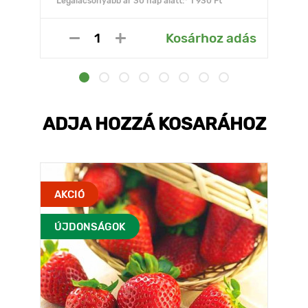
Legalacsonyabb ár 30 nap alatt:* 1 930 Ft
Kosárhoz adás
ADJA HOZZÁ KOSARÁHOZ
AKCIÓ
ÚJDONSÁGOK