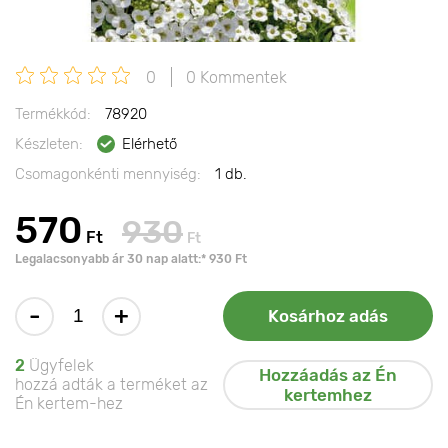
0
0 Kommentek
Termékkód:
78920
Készleten:
Elérhető
Csomagonkénti mennyiség:
1 db.
570
930
Ft
Ft
Legalacsonyabb ár 30 nap alatt:* 930 Ft
-
+
Kosárhoz adás
2
Ügyfelek
Hozzáadás az Én
hozzá adták a terméket az
kertemhez
Én kertem-hez