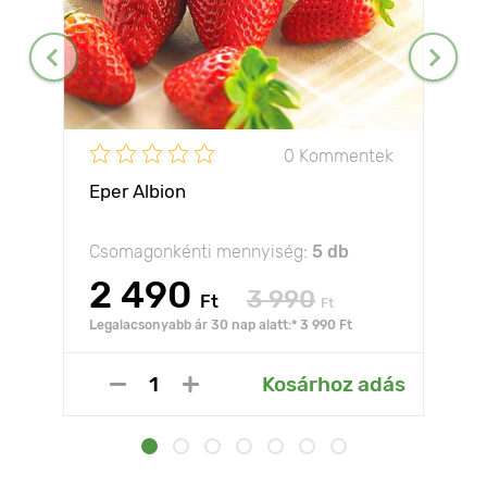
0 Kommentek
Eper Albion
Csomagonkénti mennyiség:
5 db
2 490
3 990
Ft
Ft
Legalacsonyabb ár 30 nap alatt:* 3 990 Ft
Kosárhoz adás