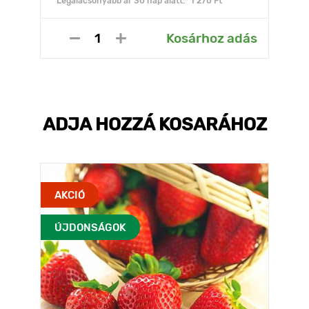
Legalacsonyabb ár 30 nap alatt:* 1 270 Ft
Kosárhoz adás
ADJA HOZZÁ KOSARÁHOZ
AKCIÓ
ÚJDONSÁGOK