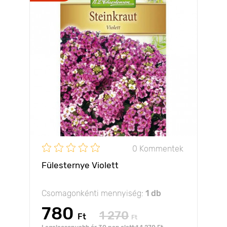
0 Kommentek
Fülesternye Violett
Csomagonkénti mennyiség:
1 db
780
1 270
Ft
Ft