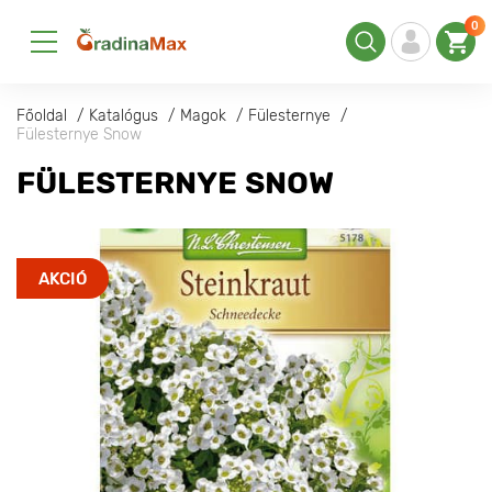
0
Főoldal
Katalógus
Magok
Fülesternye
Fülesternye Snow
FÜLESTERNYE SNOW
AKCIÓ