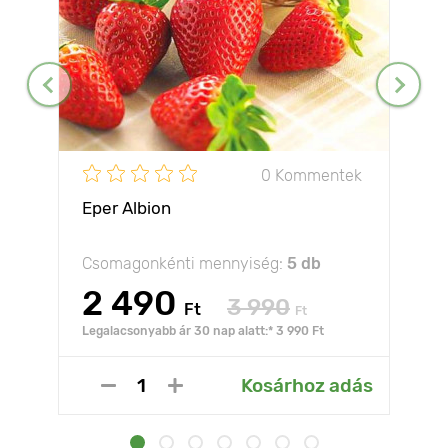
0 Kommentek
Eper Albion
Csomagonkénti mennyiség:
5 db
2 490
3 990
Ft
Ft
Legalacsonyabb ár 30 nap alatt:* 3 990 Ft
Kosárhoz adás