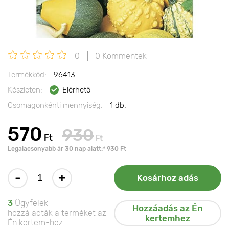
0
0 Kommentek
Termékkód:
96413
Készleten:
Elérhető
Csomagonkénti mennyiség:
1 db.
570
930
Ft
Ft
Legalacsonyabb ár 30 nap alatt:* 930 Ft
-
+
Kosárhoz adás
3
Ügyfelek
Hozzáadás az Én
hozzá adták a terméket az
kertemhez
Én kertem-hez