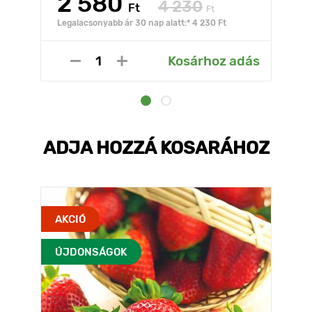
2 580
4 230
Ft
Ft
Legalacsonyabb ár 30 nap alatt:* 4 230 Ft
Kosárhoz adás
ADJA HOZZÁ KOSARÁHOZ
AKCIÓ
ÚJDONSÁGOK