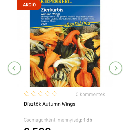
AKCIÓ
0 Kommentek
Dísztök Autumn Wings
Csomagonkénti mennyiség:
1 db