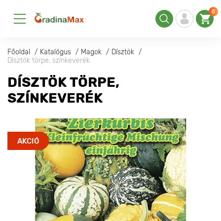
0
Főoldal
Katalógus
Magok
Dísztök
Dísztök törpe, színkeverék
DÍSZTÖK TÖRPE,
SZÍNKEVERÉK
AKCIÓ