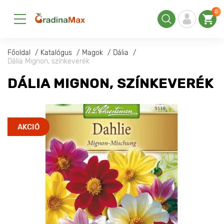
0
Főoldal
Katalógus
Magok
Dália
Dália Mignon, színkeverék
DÁLIA MIGNON, SZÍNKEVERÉK
AKCIÓ