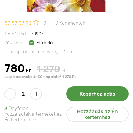
0
0 Kommentek
Termékkód:
78907
Készleten:
Elérhető
Csomagonkénti mennyiség:
1 db.
780
1 270
Ft
Ft
Legalacsonyabb ár 30 nap alatt:* 1 270 Ft
-
+
Kosárhoz adás
3
Ügyfelek
Hozzáadás az Én
hozzá adták a terméket az
kertemhez
Én kertem-hez