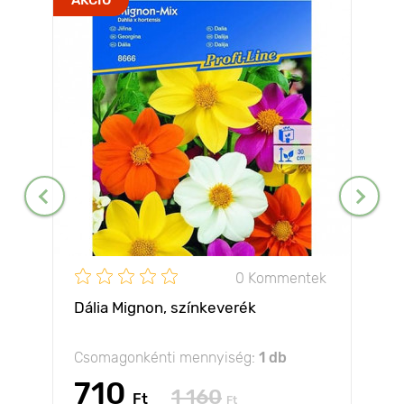
0 Kommentek
Dália Mignon, színkeverék
Csomagonkénti mennyiség:
1 db
710
1 160
Ft
Ft