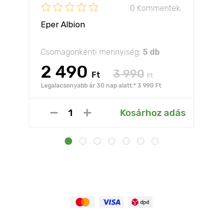
0 Kommentek
Eper Albion
Csomagonkénti mennyiség:
5 db
2 490
3 990
Ft
Ft
Legalacsonyabb ár 30 nap alatt:* 3 990 Ft
Kosárhoz adás