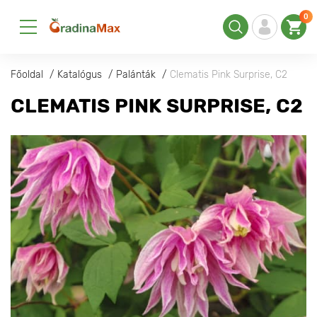
0
Főoldal
Katalógus
Palánták
Clematis Pink Surprise, С2
CLEMATIS PINK SURPRISE, С2