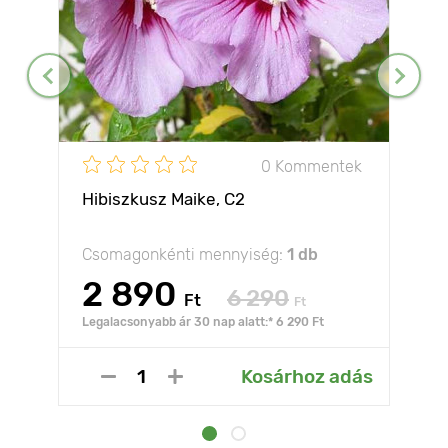
0 Kommentek
Hibiszkusz Maike, С2
Csomagonkénti mennyiség:
1 db
2 890
6 290
Ft
Ft
Legalacsonyabb ár 30 nap alatt:* 6 290 Ft
Kosárhoz adás