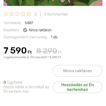
0
0 Kommentek
Termékkód:
5487
Készleten:
Nincs raktáron
Csomagonkénti mennyiség:
1 db.
7 590
8 290
Ft
Ft
Legalacsonyabb ár 30 nap alatt:* 8 290 Ft
Nincs raktáron
0
Ügyfelek
Hozzáadás az Én
hozzá adták a terméket az
kertemhez
Én kertem-hez