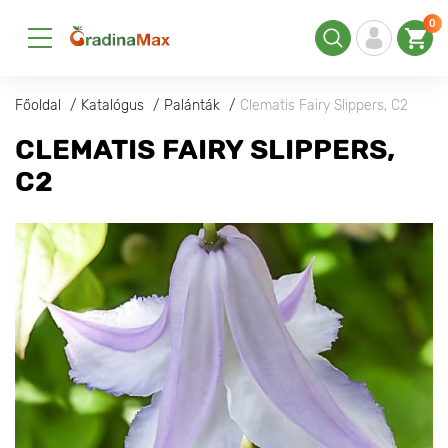
0
Főoldal
Katalógus
Palánták
Clematis Fairy Slippers, С2
CLEMATIS FAIRY SLIPPERS,
С2