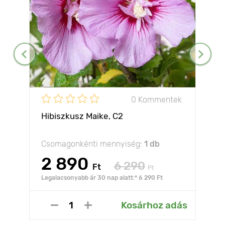
0 Kommentek
Hibiszkusz Maike, С2
Csomagonkénti mennyiség:
1 db
2 890
6 290
Ft
Ft
Legalacsonyabb ár 30 nap alatt:* 6 290 Ft
Kosárhoz adás