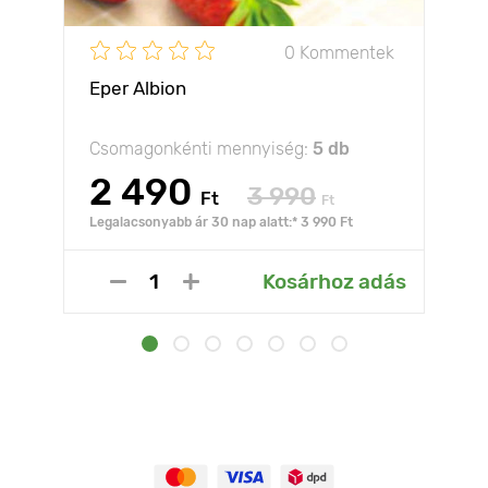
0 Kommentek
Eper Albion
Csomagonkénti mennyiség:
5 db
2 490
3 990
Ft
Ft
Legalacsonyabb ár 30 nap alatt:* 3 990 Ft
Kosárhoz adás