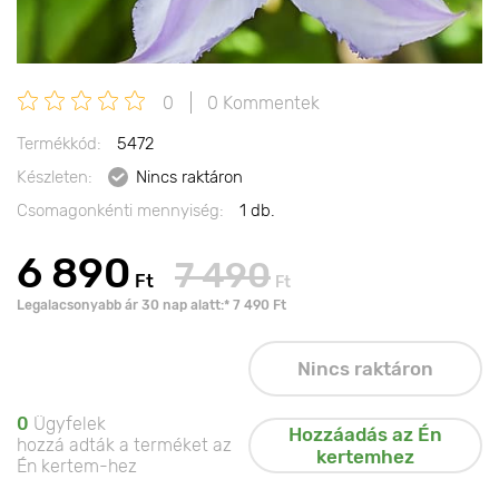
0
0 Kommentek
Termékkód:
5472
Készleten:
Nincs raktáron
Csomagonkénti mennyiség:
1 db.
6 890
7 490
Ft
Ft
Legalacsonyabb ár 30 nap alatt:* 7 490 Ft
Nincs raktáron
0
Ügyfelek
Hozzáadás az Én
hozzá adták a terméket az
kertemhez
Én kertem-hez