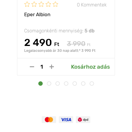
0 Kommentek
Eper Albion
Csomagonkénti mennyiség:
5 db
2 490
3 990
Ft
Ft
Legalacsonyabb ár 30 nap alatt:* 3 990 Ft
Kosárhoz adás