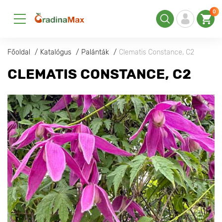
0
Főoldal
Katalógus
Palánták
Clematis Constance, С2
CLEMATIS CONSTANCE, С2