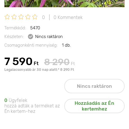
0
0 Kommentek
Termékkód:
5470
Készleten:
Nincs raktáron
Csomagonkénti mennyiség:
1 db.
7 590
8 290
Ft
Ft
Legalacsonyabb ár 30 nap alatt:* 8 290 Ft
Nincs raktáron
0
Ügyfelek
Hozzáadás az Én
hozzá adták a terméket az
kertemhez
Én kertem-hez