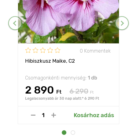
0 Kommentek
Hibiszkusz Maike, С2
Csomagonkénti mennyiség:
1 db
2 890
6 290
Ft
Ft
Legalacsonyabb ár 30 nap alatt:* 6 290 Ft
Kosárhoz adás