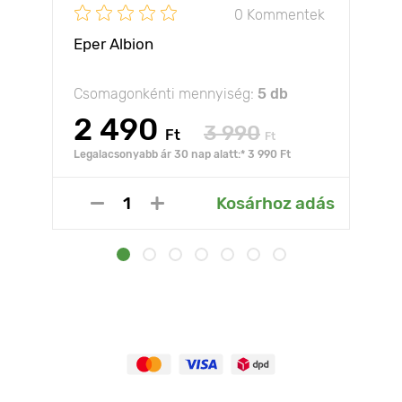
0 Kommentek
Eper Albion
Csomagonkénti mennyiség:
5 db
2 490
3 990
Ft
Ft
Legalacsonyabb ár 30 nap alatt:* 3 990 Ft
Kosárhoz adás