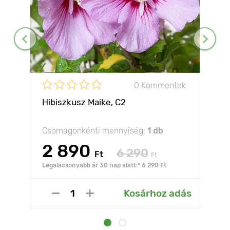
0 Kommentek
Hibiszkusz Maike, С2
Csomagonkénti mennyiség:
1 db
2 890
6 290
Ft
Ft
Legalacsonyabb ár 30 nap alatt:* 6 290 Ft
Kosárhoz adás