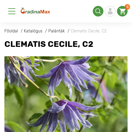
0
Főoldal
Katalógus
Palánták
Clematis Cecile, С2
CLEMATIS CECILE, С2