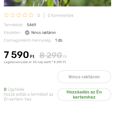
0
0 Kommentek
Termékkód:
5469
Készleten:
Nincs raktáron
Csomagonkénti mennyiség:
1 db.
7 590
8 290
Ft
Ft
Legalacsonyabb ár 30 nap alatt:* 8 290 Ft
Nincs raktáron
0
Ügyfelek
Hozzáadás az Én
hozzá adták a terméket az
kertemhez
Én kertem-hez