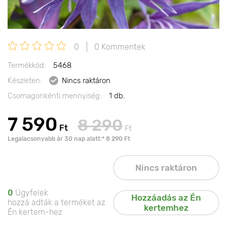
0
0 Kommentek
Termékkód:
5468
Készleten:
Nincs raktáron
Csomagonkénti mennyiség:
1 db.
7 590
8 290
Ft
Ft
Legalacsonyabb ár 30 nap alatt:* 8 290 Ft
Nincs raktáron
0
Ügyfelek
Hozzáadás az Én
hozzá adták a terméket az
kertemhez
Én kertem-hez