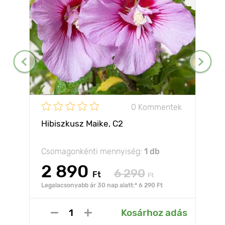
0 Kommentek
Hibiszkusz Maike, С2
Csomagonkénti mennyiség:
1 db
2 890
6 290
Ft
Ft
Legalacsonyabb ár 30 nap alatt:* 6 290 Ft
Kosárhoz adás