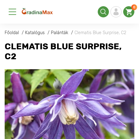
0
Főoldal
Katalógus
Palánták
Clematis Blue Surprise, С2
CLEMATIS BLUE SURPRISE,
С2