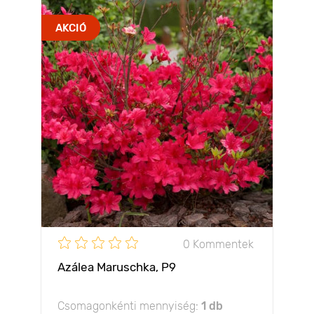
AKCIÓ
0 Kommentek
Azálea Maruschka, P9
Csomagonkénti mennyiség:
1 db