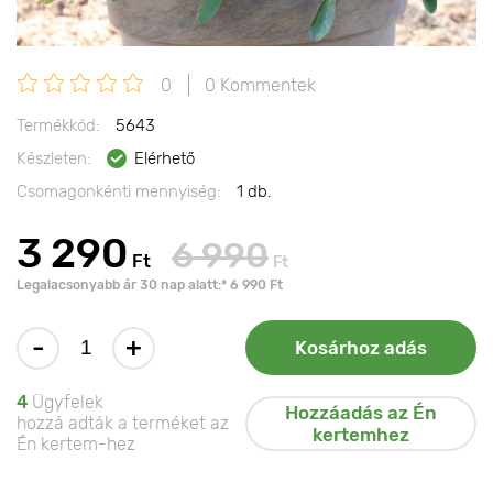
0
0 Kommentek
Termékkód:
5643
Készleten:
Elérhető
Csomagonkénti mennyiség:
1 db.
3 290
6 990
Ft
Ft
Legalacsonyabb ár 30 nap alatt:* 6 990 Ft
-
+
Kosárhoz adás
4
Ügyfelek
Hozzáadás az Én
hozzá adták a terméket az
kertemhez
Én kertem-hez