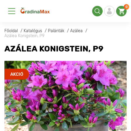
0
Főoldal
Katalógus
Palánták
Azálea
Azálea Konigstein, P9
AZÁLEA KONIGSTEIN, P9
AKCIÓ