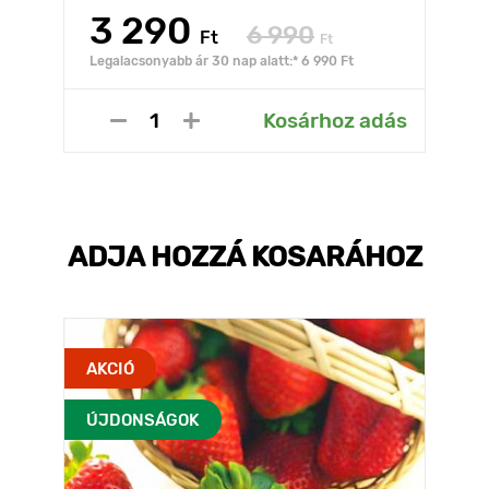
3 290
6 990
Ft
Ft
Legalacsonyabb ár 30 nap alatt:* 6 990 Ft
Kosárhoz adás
ADJA HOZZÁ KOSARÁHOZ
AKCIÓ
ÚJDONSÁGOK