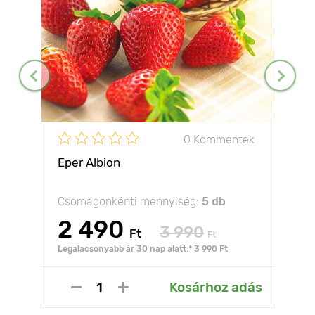
0 Kommentek
Eper Albion
Csomagonkénti mennyiség:
5 db
2 490
3 990
Ft
Ft
Legalacsonyabb ár 30 nap alatt:* 3 990 Ft
Kosárhoz adás