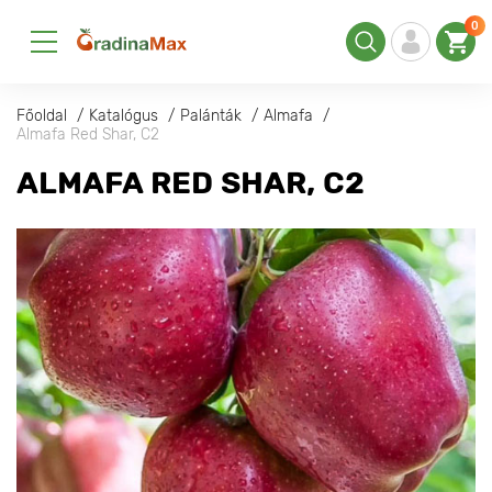
0
Főoldal
Katalógus
Palánták
Almafa
Almafa Red Shar, С2
ALMAFA RED SHAR, С2