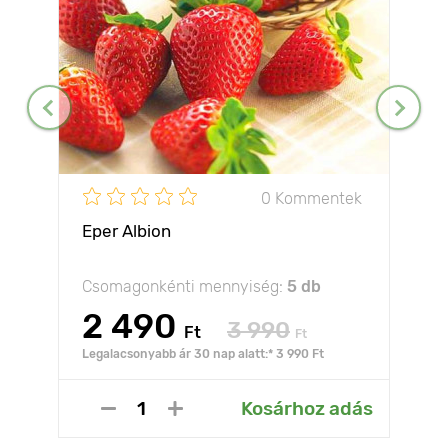
0 Kommentek
Eper Albion
Csomagonkénti mennyiség:
5 db
2 490
3 990
Ft
Ft
Legalacsonyabb ár 30 nap alatt:* 3 990 Ft
Kosárhoz adás