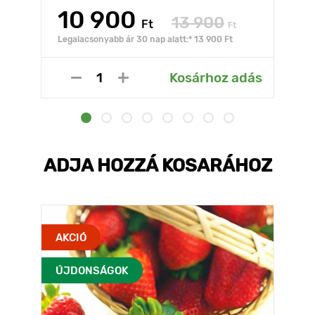
10 900
13 900
Ft
Ft
Legalacsonyabb ár 30 nap alatt:* 13 900 Ft
Kosárhoz adás
ADJA HOZZÁ KOSARÁHOZ
AKCIÓ
ÚJDONSÁGOK