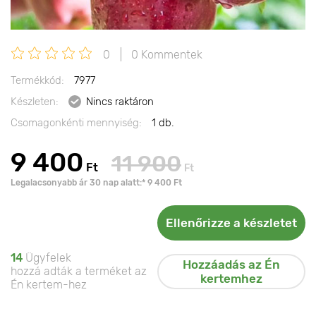
0
0 Kommentek
Termékkód:
7977
Készleten:
Nincs raktáron
Csomagonkénti mennyiség:
1 db.
9 400
11 900
Ft
Ft
Legalacsonyabb ár 30 nap alatt:* 9 400 Ft
Ellenőrizze a készletet
14
Ügyfelek
Hozzáadás az Én
hozzá adták a terméket az
kertemhez
Én kertem-hez