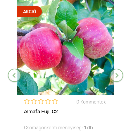
AKCIÓ
0 Kommentek
Almafa Fuji, С2
Csomagonkénti mennyiség:
1 db